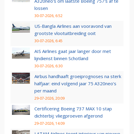
A320neo's om laatste Boeing 757's af te
lossen
30-07-2026, 6:52
US-Bangla Airlines aan vooravond van
grootste vlootuitbreiding ooit
30-07-2026, 6:45
AIS Airlines gaat jaar langer door met
lijndienst binnen Schotland
30-07-2026, 6:30
Airbus handhaaft groeiprognoses na sterk
halfjaar: eind volgend jaar 75 A320neo’s
per maand
29-07-2026, 20:09
Certificering Boeing 737 MAX 10 stap
dichterbij: vliegproeven afgerond
29-07-2026, 14:09
LATAM Airlines toont interieur van nieuwe