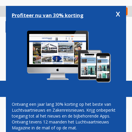
Overslaan
en
x
Digitaal Magazine
Registreer
Check in
naar
Profiteer nu van 30% korting
de
inhoud
gaan
Magazine
Podcasts
Vacatures
Toggl
naviga
Ontvang een jaar lang 30% korting op het beste van
Luchtvaartnieuws en Zakenreisnieuws. Krijg onbeperkt
toegang tot al het nieuws en de bijbehorende Apps.
MOEDERBEDRIJF AVIANCA
Ontvang tevens 12 maanden het Luchtvaartnieuws
BRASIL SCHAFT 62
Magazine in de mail of op de mat.