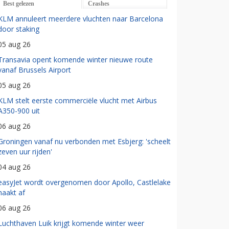
Best gelezen
Crashes
KLM annuleert meerdere vluchten naar Barcelona
door staking
05 aug 26
Transavia opent komende winter nieuwe route
vanaf Brussels Airport
05 aug 26
KLM stelt eerste commerciële vlucht met Airbus
A350-900 uit
06 aug 26
Groningen vanaf nu verbonden met Esbjerg: 'scheelt
zeven uur rijden'
04 aug 26
easyJet wordt overgenomen door Apollo, Castlelake
haakt af
06 aug 26
Luchthaven Luik krijgt komende winter weer