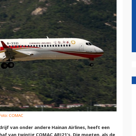
Foto: COMAC
f van onder andere Hainan Airlines, heeft een
haf van twintig COMAC ARJ21’s. Die moeten, als de