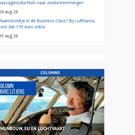
passagiersvluchten naar zonbestemmingen
04 aug 26
Raamstoeltje in de Business Class? Bij Lufthansa
kost dat 170 euro extra
05 aug 26
COLUMNS
MIJNBOUW, EU EN LUCHTVAART