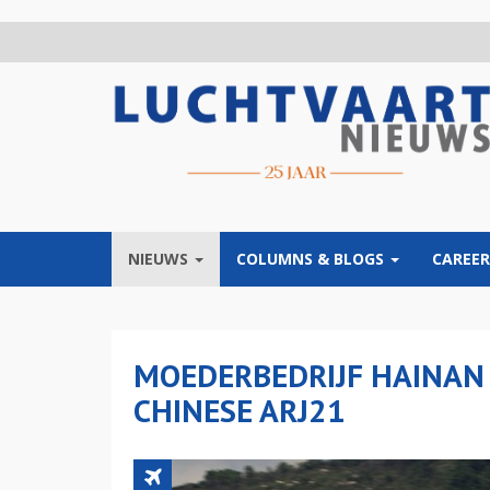
Overslaan
en
naar
de
inhoud
gaan
NIEUWS
COLUMNS & BLOGS
CAREER
MOEDERBEDRIJF HAINAN 
CHINESE ARJ21