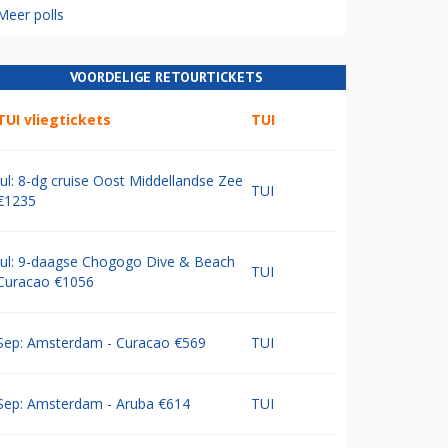
Meer polls
VOORDELIGE RETOURTICKETS
TUI vliegtickets
TUI
Jul: 8-dg cruise Oost Middellandse Zee
TUI
€1235
Jul: 9-daagse Chogogo Dive & Beach
TUI
Curacao €1056
Sep: Amsterdam - Curacao €569
TUI
Sep: Amsterdam - Aruba €614
TUI