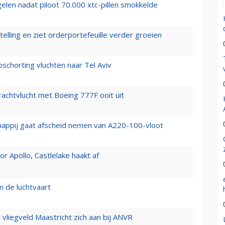
elen nadat piloot 70.000 xtc-pillen smokkelde
elling en ziet orderportefeuille verder groeien
chorting vluchten naar Tel Aviv
vrachtvlucht met Boeing 777F ooit uit
happij gaat afscheid nemen van A220-100-vloot
 Apollo, Castlelake haakt af
n de luchtvaart
t vliegveld Maastricht zich aan bij ANVR