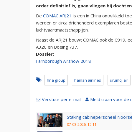
order definitief is, gaan vliegen bij docht
De
COMAC ARJ21
is een in China ontwikkeld to
werden er circa driehonderd exemplaren beste
luchtvaartmaatschappijen.
Naast de ARJ21 bouwt COMAC ook de C919, een
A320 en Boeing 737.
Dossier:
Farnborough Airshow 2018
hna group
hainan airlines
urumqi air
Verstuur per e-mail
Meld u aan voor de 
Staking cabinepersoneel Noorse
07-08-2026, 15:11