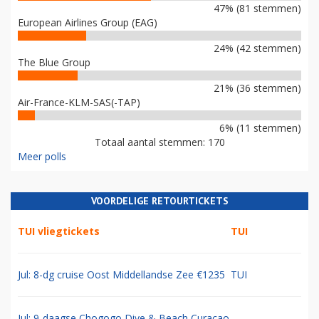
47% (81 stemmen)
European Airlines Group (EAG)
24% (42 stemmen)
The Blue Group
21% (36 stemmen)
Air-France-KLM-SAS(-TAP)
6% (11 stemmen)
Totaal aantal stemmen: 170
Meer polls
VOORDELIGE RETOURTICKETS
TUI vliegtickets
TUI
Jul: 8-dg cruise Oost Middellandse Zee €1235
TUI
Jul: 9-daagse Chogogo Dive & Beach Curacao