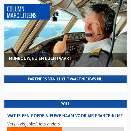
MIJNBOUW, EU EN LUCHTVAART
PARTNERS VAN LUCHTVAARTNIEUWS.NL!
POLL
WAT IS EEN GOEDE NIEUWE NAAM VOOR AIR FRANCE-KLM?
Verzin alsjeblieft iets anders