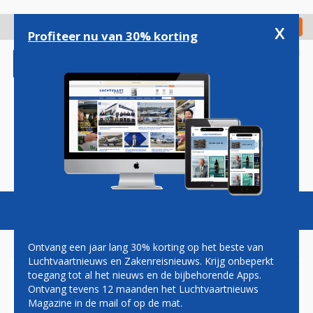
Overslaan
en
x
Digitaal Magazine
Registreer
Check in
naar
Profiteer nu van 30% korting
de
inhoud
gaan
Magazine
Podcasts
Vacatures
Toggl
naviga
Ontvang een jaar lang 30% korting op het beste van
Luchtvaartnieuws en Zakenreisnieuws. Krijg onbeperkt
toegang tot al het nieuws en de bijbehorende Apps.
HAINAN AIRLINES
Ontvang tevens 12 maanden het Luchtvaartnieuws
Magazine in de mail of op de mat.