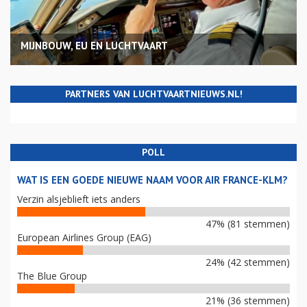
MIJNBOUW, EU EN LUCHTVAART
PARTNERS VAN LUCHTVAARTNIEUWS.NL!
POLL
WAT IS EEN GOEDE NIEUWE NAAM VOOR AIR FRANCE-KLM?
Verzin alsjeblieft iets anders
47% (81 stemmen)
European Airlines Group (EAG)
24% (42 stemmen)
The Blue Group
21% (36 stemmen)