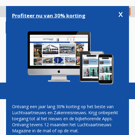
Overslaan
en
x
Digitaal Magazine
Registreer
Check in
naar
Profiteer nu van 30% korting
de
inhoud
gaan
Magazine
Podcasts
Vacatures
Toggl
naviga
Ontvang een jaar lang 30% korting op het beste van
Luchtvaartnieuws en Zakenreisnieuws. Krijg onbeperkt
toegang tot al het nieuws en de bijbehorende Apps.
HAINAN AIRLINES OPENT
Ontvang tevens 12 maanden het Luchtvaartnieuws
ROUTE SHENZHEN-MADRID
Magazine in de mail of op de mat.