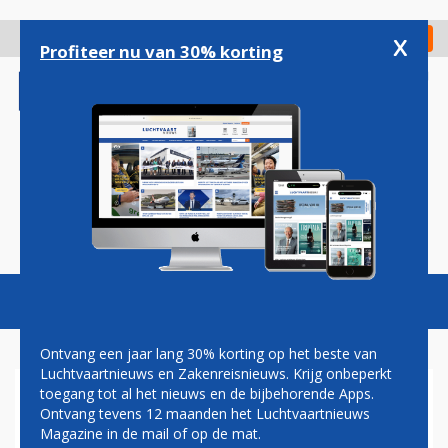
Overslaan
en
x
Digitaal Magazine
Registreer
Check in
naar
Profiteer nu van 30% korting
de
inhoud
gaan
Magazine
Podcasts
Vacatures
Toggl
naviga
Ontvang een jaar lang 30% korting op het beste van
Luchtvaartnieuws en Zakenreisnieuws. Krijg onbeperkt
toegang tot al het nieuws en de bijbehorende Apps.
'CHINESE OVERHEID NEEMT
Ontvang tevens 12 maanden het Luchtvaartnieuws
NOODLIJDENDE HNA GROUP
Magazine in de mail of op de mat.