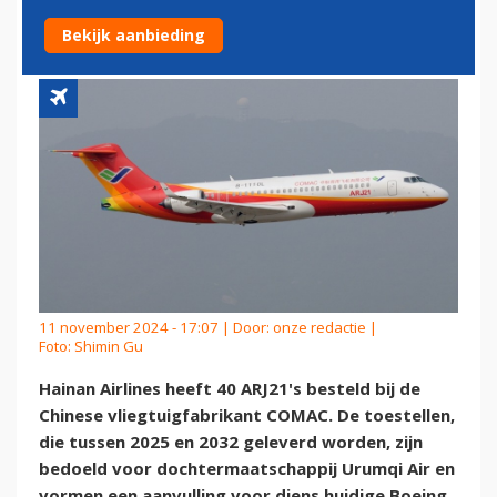
URUMQI AIR
Bekijk aanbieding
11 november 2024 - 17:07 | Door:
onze redactie
|
Foto: Shimin Gu
Hainan Airlines heeft 40 ARJ21's besteld bij de
Chinese vliegtuigfabrikant COMAC. De toestellen,
die tussen 2025 en 2032 geleverd worden, zijn
bedoeld voor dochtermaatschappij Urumqi Air en
vormen een aanvulling voor diens huidige Boeing