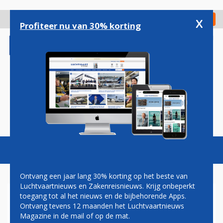
Overslaan
en
x
Digitaal Magazine
Registreer
Check in
naar
Profiteer nu van 30% korting
de
inhoud
gaan
Magazine
Podcasts
Vacatures
Toggl
naviga
Ontvang een jaar lang 30% korting op het beste van
Luchtvaartnieuws en Zakenreisnieuws. Krijg onbeperkt
toegang tot al het nieuws en de bijbehorende Apps.
HAINAN AIRLINES KOOPT 40
Ontvang tevens 12 maanden het Luchtvaartnieuws
CHINESE ARJ21'S VOOR
Magazine in de mail of op de mat.