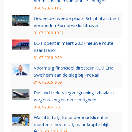
neemt afscheid van Mobile Lounges
31-07-2026, 11:25
Gedeelde tweede plaats Schiphol als best
verbonden Europese luchthaven
31-07-2026, 10:37
LOT opent in maart 2027 nieuwe route
naar Hanoi
31-07-2026, 9:59
Voormalig financieel directeur KLM Erik
Swelheim aan de slag bij ProRail
31-07-2026, 9:09
Rusland trekt vliegvergunning Izhavia in
wegens zorgen over veiligheid
31-07-2026, 8:03
Wachttijd afgifte onderhoudslicenties
monteurs neemt af, maar krapte blijft
31-07-2026, 7:15