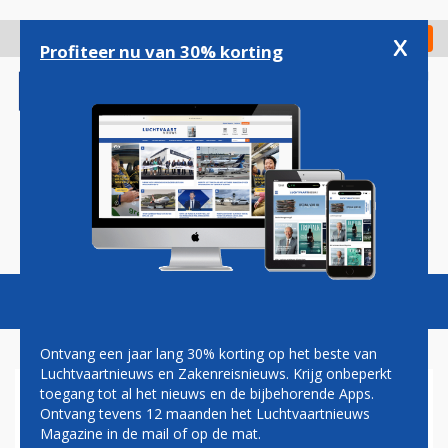
Overslaan
en
x
Digitaal Magazine
Registreer
Check in
naar
Profiteer nu van 30% korting
de
inhoud
gaan
Magazine
Podcasts
Vacatures
Toggl
naviga
Ontvang een jaar lang 30% korting op het beste van
Luchtvaartnieuws en Zakenreisnieuws. Krijg onbeperkt
toegang tot al het nieuws en de bijbehorende Apps.
LIQUIDITEITSPROBLEMEN
Ontvang tevens 12 maanden het Luchtvaartnieuws
VOOR AIRLINES HNA GROUP
Magazine in de mail of op de mat.