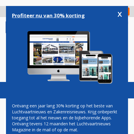
Overslaan
en
x
Digitaal Magazine
Registreer
Check in
naar
Profiteer nu van 30% korting
de
inhoud
gaan
Magazine
Podcasts
Vacatures
Toggl
naviga
Ontvang een jaar lang 30% korting op het beste van
Luchtvaartnieuws en Zakenreisnieuws. Krijg onbeperkt
toegang tot al het nieuws en de bijbehorende Apps.
NIEUWE ROUTES VOOR
Ontvang tevens 12 maanden het Luchtvaartnieuws
WESTJET
Magazine in de mail of op de mat.