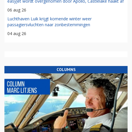
easyJet wordt overgenomen door Apollo, Castlelake haakt af
06 aug 26
Luchthaven Luik krijgt komende winter weer
passagiersvluchten naar zonbestemmingen
04 aug 26
COLUMNS