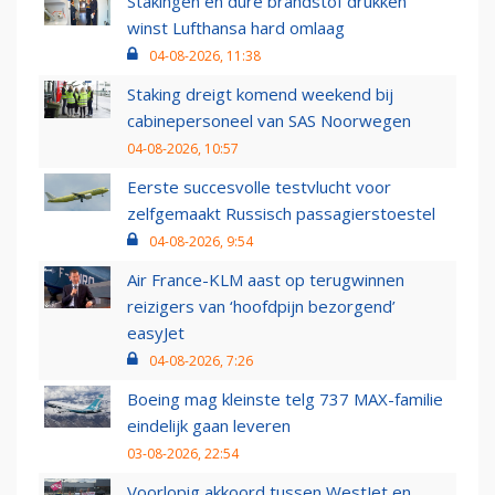
Stakingen en dure brandstof drukken
winst Lufthansa hard omlaag
04-08-2026, 11:38
Staking dreigt komend weekend bij
cabinepersoneel van SAS Noorwegen
04-08-2026, 10:57
Eerste succesvolle testvlucht voor
zelfgemaakt Russisch passagierstoestel
04-08-2026, 9:54
Air France-KLM aast op terugwinnen
reizigers van ‘hoofdpijn bezorgend’
easyJet
04-08-2026, 7:26
Boeing mag kleinste telg 737 MAX-familie
eindelijk gaan leveren
03-08-2026, 22:54
Voorlopig akkoord tussen WestJet en