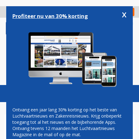
Overslaan
en
x
Digitaal Magazine
Registreer
Check in
naar
Profiteer nu van 30% korting
de
inhoud
gaan
Magazine
Podcasts
Vacatures
Toggl
naviga
Ontvang een jaar lang 30% korting op het beste van
Luchtvaartnieuws en Zakenreisnieuws. Krijg onbeperkt
toegang tot al het nieuws en de bijbehorende Apps.
NOG TWEE BIEDERS IN DE
Ontvang tevens 12 maanden het Luchtvaartnieuws
RACE VOOR VIRGIN
Magazine in de mail of op de mat.