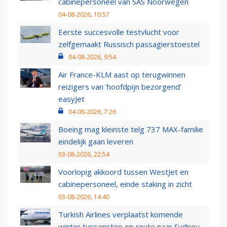
cabinepersoneel van SAS Noorwegen
04-08-2026, 10:57
Eerste succesvolle testvlucht voor
zelfgemaakt Russisch passagierstoestel
04-08-2026, 9:54
Air France-KLM aast op terugwinnen
reizigers van ‘hoofdpijn bezorgend’
easyJet
04-08-2026, 7:26
Boeing mag kleinste telg 737 MAX-familie
eindelijk gaan leveren
03-08-2026, 22:54
Voorlopig akkoord tussen WestJet en
cabinepersoneel, einde staking in zicht
03-08-2026, 14:40
Turkish Airlines verplaatst komende
winter tussenstop op route naar Sydney