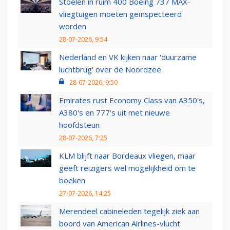
Stoelen in ruim 400 Boeing 737 MAX-
vliegtuigen moeten geïnspecteerd
worden
28-07-2026, 9:54
Nederland en VK kijken naar 'duurzame
luchtbrug' over de Noordzee
28-07-2026, 9:50
Emirates rust Economy Class van A350's,
A380's en 777's uit met nieuwe
hoofdsteun
28-07-2026, 7:25
KLM blijft naar Bordeaux vliegen, maar
geeft reizigers wel mogelijkheid om te
boeken
27-07-2026, 14:25
Merendeel cabineleden tegelijk ziek aan
boord van American Airlines-vlucht