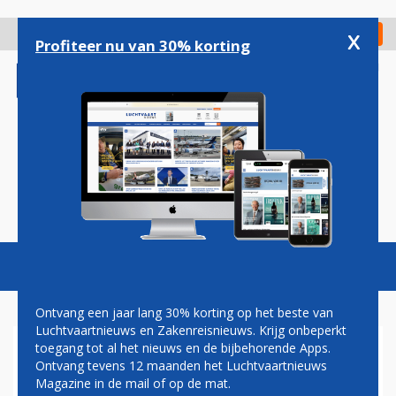
Overslaan
en
x
Digitaal Magazine
Registreer
Check in
naar
Profiteer nu van 30% korting
de
inhoud
gaan
Magazine
Podcasts
Vacatures
Toggl
naviga
Ontvang een jaar lang 30% korting op het beste van
Luchtvaartnieuws en Zakenreisnieuws. Krijg onbeperkt
toegang tot al het nieuws en de bijbehorende Apps.
NOLINOR BREIDT VLOOT
Ontvang tevens 12 maanden het Luchtvaartnieuws
KLASSIEKE BOEING 737-
Magazine in de mail of op de mat.