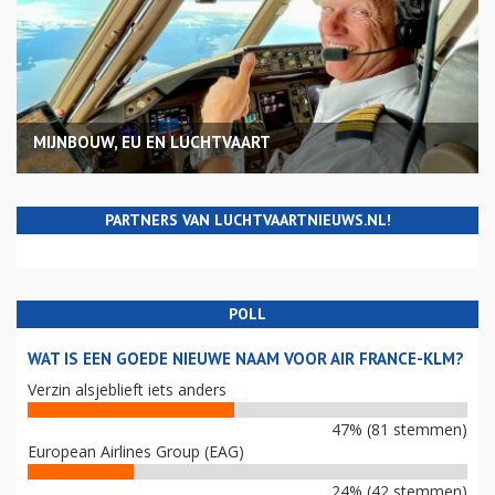
MIJNBOUW, EU EN LUCHTVAART
PARTNERS VAN LUCHTVAARTNIEUWS.NL!
POLL
WAT IS EEN GOEDE NIEUWE NAAM VOOR AIR FRANCE-KLM?
Verzin alsjeblieft iets anders
47% (81 stemmen)
European Airlines Group (EAG)
24% (42 stemmen)