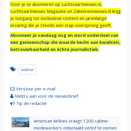
Door je te abonneren op Luchtvaartnieuws.nl,
Luchtvaartnieuws Magazine en Zakenreisnieuws.nl krijg
je toegang tot exclusieve content en jarenlange
ervaring die je steeds een stap voorsprong geeft.
Abonneer je vandaag nog en word onderdeel van
een gemeenschap die waarde hecht aan kwaliteit,
betrouwbaarheid en échte journalistiek.
nolinor
Verstuur per e-mail
Meld u aan voor de nieuwsbrief
Tip de redactie
American Airlines vraagt 1200 cabine-
medewerkers onbetaald verlof te nemen