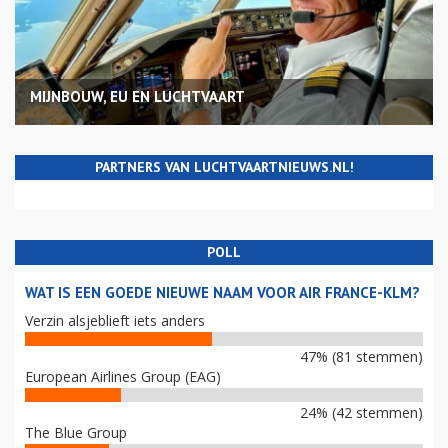
MIJNBOUW, EU EN LUCHTVAART
PARTNERS VAN LUCHTVAARTNIEUWS.NL!
POLL
WAT IS EEN GOEDE NIEUWE NAAM VOOR AIR FRANCE-KLM?
Verzin alsjeblieft iets anders
47% (81 stemmen)
European Airlines Group (EAG)
24% (42 stemmen)
The Blue Group