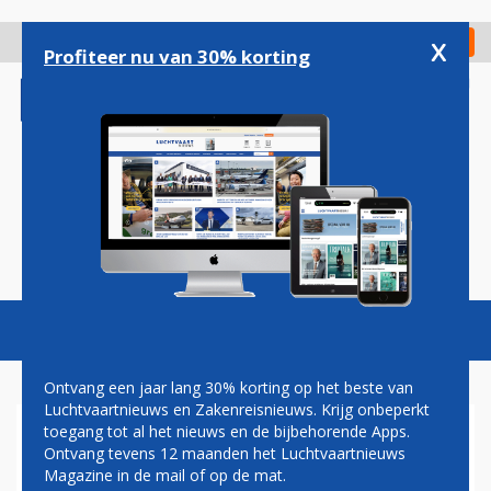
Overslaan
en
x
Digitaal Magazine
Registreer
Check in
naar
Profiteer nu van 30% korting
de
inhoud
gaan
Magazine
Podcasts
Vacatures
Toggl
naviga
Ontvang een jaar lang 30% korting op het beste van
Luchtvaartnieuws en Zakenreisnieuws. Krijg onbeperkt
toegang tot al het nieuws en de bijbehorende Apps.
'NORWEGIAN IS ZUINIGSTE
Ontvang tevens 12 maanden het Luchtvaartnieuws
TRANSATLANTISCHE
Magazine in de mail of op de mat.