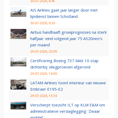
30-07-2026, 6:45
AIS Airlines gaat jaar langer door met
lijndienst binnen Schotland
30-07-2026, 6:30
Airbus handhaaft groeiprognoses na sterk
halfjaar: eind volgend jaar 75 A320neo’s
per maand
29-07-2026, 20:09
Certificering Boeing 737 MAX 10 stap
dichterbij: vliegproeven afgerond
29-07-2026, 14:09
LATAM Airlines toont interieur van nieuwe
Embraer E195-E2
29-07-2026, 13:34
Verscherpt toezicht ILT op KLM E&M om
administratieve verslaglegging: ‘Zwaar
middel’