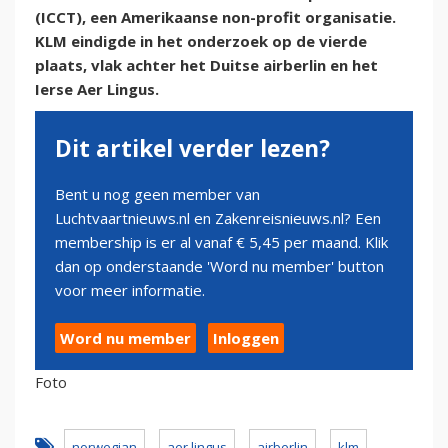
(ICCT), een Amerikaanse non-profit organisatie.
KLM eindigde in het onderzoek op de vierde
plaats, vlak achter het Duitse airberlin en het
Ierse Aer Lingus.
Dit artikel verder lezen?
Bent u nog geen member van
Luchtvaartnieuws.nl en Zakenreisnieuws.nl? Een
membership is er al vanaf € 5,45 per maand. Klik
dan op onderstaande 'Word nu member' button
voor meer informatie.
Word nu member
Inloggen
Foto
norwegian
aer lingus
airberlin
klm