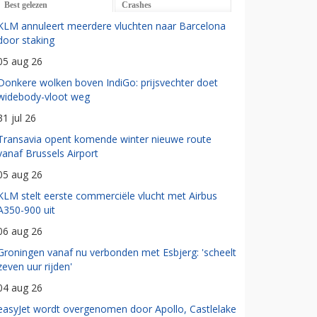
Best gelezen
Crashes
KLM annuleert meerdere vluchten naar Barcelona
door staking
05 aug 26
Donkere wolken boven IndiGo: prijsvechter doet
widebody-vloot weg
31 jul 26
Transavia opent komende winter nieuwe route
vanaf Brussels Airport
05 aug 26
KLM stelt eerste commerciële vlucht met Airbus
A350-900 uit
06 aug 26
Groningen vanaf nu verbonden met Esbjerg: 'scheelt
zeven uur rijden'
04 aug 26
easyJet wordt overgenomen door Apollo, Castlelake