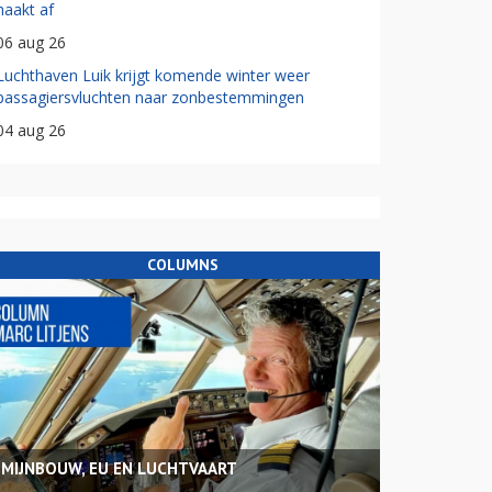
haakt af
06 aug 26
Luchthaven Luik krijgt komende winter weer
passagiersvluchten naar zonbestemmingen
04 aug 26
COLUMNS
MIJNBOUW, EU EN LUCHTVAART