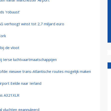
hten vanaf Manchester Airport
s 'robuust'
 verhoogt winst tot 2,7 miljard euro
Cork
ij de vloot
ij Ierse luchtvaartmaatschappijen
oofde: nieuwe trans-Atlantische routes mogelijk maken
irport Eelde naar Ierland
rbus A321XLR
al vluchten geannuleerd