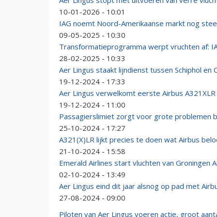
Aer Lingus stopt met uitvoeren van verre vluc
10-01-2026 - 10:01
IAG noemt Noord-Amerikaanse markt nog steed
09-05-2025 - 10:30
Transformatieprogramma werpt vruchten af: IAG
28-02-2025 - 10:33
Aer Lingus staakt lijndienst tussen Schiphol en 
19-12-2024 - 17:33
Aer Lingus verwelkomt eerste Airbus A321XLR b
19-12-2024 - 11:00
Passagierslimiet zorgt voor grote problemen b
25-10-2024 - 17:27
A321(X)LR lijkt precies te doen wat Airbus bel
21-10-2024 - 15:58
Emerald Airlines start vluchten van Groningen A
02-10-2024 - 13:49
Aer Lingus eind dit jaar alsnog op pad met Ai
27-08-2024 - 09:00
Piloten van Aer Lingus voeren actie, groot aant