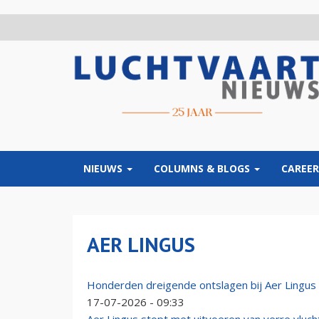
Overslaan
en
naar
de
inhoud
gaan
NIEUWS
COLUMNS & BLOGS
CAREER
AER LINGUS
Honderden dreigende ontslagen bij Aer Lingus
17-07-2026 - 09:33