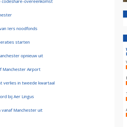
uwe codeshare-overeenkomst
hester
 van Iers noodfonds
eraties starten
Manchester opnieuw uit
af Manchester Airport
nt verlies in tweede kwartaal
rd bij Aer Lingus
en vanaf Manchester uit