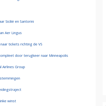
r Sicilië en Santorini
an Aer Lingus
aar tickets richting de VS
ompleet door terugkeer naar Minneapolis
l Airlines Group
bestemmingen
eidingstraject
linke winst