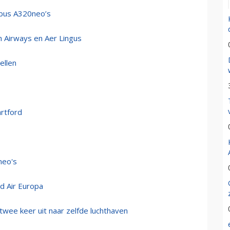
rbus A320neo’s
h Airways en Aer Lingus
ellen
artford
neo's
d Air Europa
twee keer uit naar zelfde luchthaven