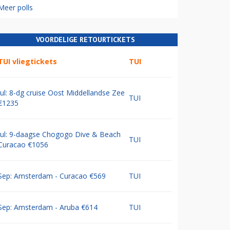
Meer polls
VOORDELIGE RETOURTICKETS
TUI vliegtickets
TUI
Jul: 8-dg cruise Oost Middellandse Zee
TUI
€1235
Jul: 9-daagse Chogogo Dive & Beach
TUI
Curacao €1056
Sep: Amsterdam - Curacao €569
TUI
Sep: Amsterdam - Aruba €614
TUI