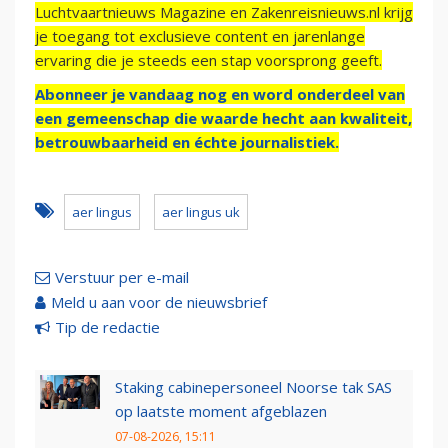
Luchtvaartnieuws Magazine en Zakenreisnieuws.nl krijg
je toegang tot exclusieve content en jarenlange
ervaring die je steeds een stap voorsprong geeft.
Abonneer je vandaag nog en word onderdeel van
een gemeenschap die waarde hecht aan kwaliteit,
betrouwbaarheid en échte journalistiek.
aer lingus
aer lingus uk
Verstuur per e-mail
Meld u aan voor de nieuwsbrief
Tip de redactie
Staking cabinepersoneel Noorse tak SAS
op laatste moment afgeblazen
07-08-2026, 15:11