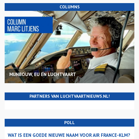
COLUMNS
MIJNBOUW, EU EN LUCHTVAART
PARTNERS VAN LUCHTVAARTNIEUWS.NL!
POLL
WAT IS EEN GOEDE NIEUWE NAAM VOOR AIR FRANCE-KLM?