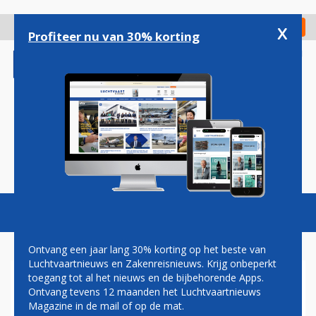
Overslaan
en
x
Digitaal Magazine
Registreer
Check in
naar
Profiteer nu van 30% korting
de
inhoud
gaan
Magazine
Podcasts
Vacatures
Toggl
naviga
Ontvang een jaar lang 30% korting op het beste van
Luchtvaartnieuws en Zakenreisnieuws. Krijg onbeperkt
toegang tot al het nieuws en de bijbehorende Apps.
AER LINGUS: GROEN LICHT
Ontvang tevens 12 maanden het Luchtvaartnieuws
VOOR VERRE VLUCHTEN
Magazine in de mail of op de mat.