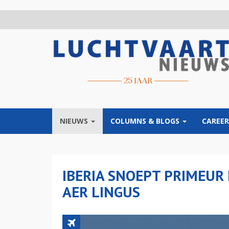
Overslaan
en
naar
de
inhoud
gaan
NIEUWS
COLUMNS & BLOGS
CAREER
IBERIA SNOEPT PRIMEUR
AER LINGUS