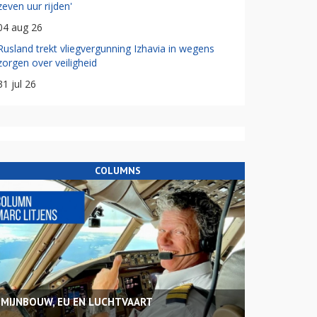
zeven uur rijden'
04 aug 26
Rusland trekt vliegvergunning Izhavia in wegens
zorgen over veiligheid
31 jul 26
COLUMNS
MIJNBOUW, EU EN LUCHTVAART