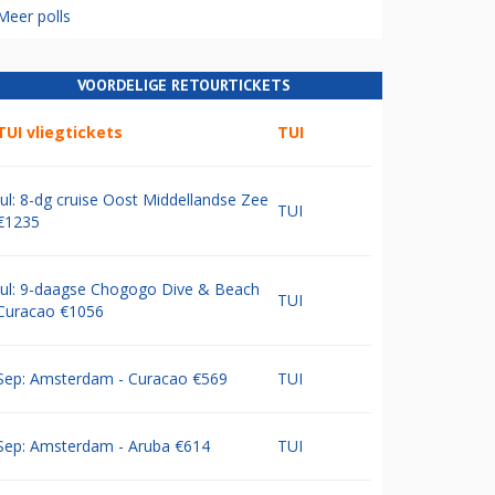
Meer polls
VOORDELIGE RETOURTICKETS
TUI vliegtickets
TUI
Jul: 8-dg cruise Oost Middellandse Zee
TUI
€1235
Jul: 9-daagse Chogogo Dive & Beach
TUI
Curacao €1056
Sep: Amsterdam - Curacao €569
TUI
Sep: Amsterdam - Aruba €614
TUI