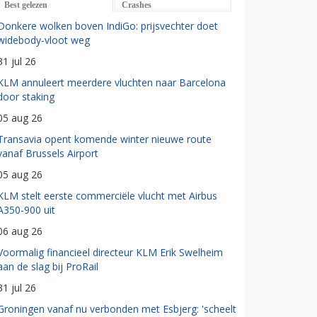
Best gelezen
Crashes
Donkere wolken boven IndiGo: prijsvechter doet
widebody-vloot weg
31 jul 26
KLM annuleert meerdere vluchten naar Barcelona
door staking
05 aug 26
Transavia opent komende winter nieuwe route
vanaf Brussels Airport
05 aug 26
KLM stelt eerste commerciële vlucht met Airbus
A350-900 uit
06 aug 26
Voormalig financieel directeur KLM Erik Swelheim
aan de slag bij ProRail
31 jul 26
Groningen vanaf nu verbonden met Esbjerg: 'scheelt