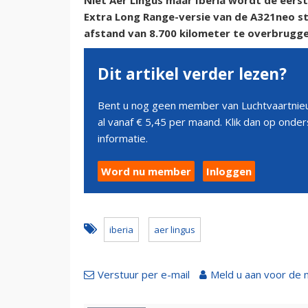
Niet Aer Lingus maar Iberia wordt de eers
Extra Long Range-versie van de A321neo st
afstand van 8.700 kilometer te overbrugg
Dit artikel verder lezen?
Bent u nog geen member van Luchtvaartnieu
al vanaf € 5,45 per maand. Klik dan op ond
informatie.
Word nu member
Inloggen
iberia
aer lingus
Verstuur per e-mail
Meld u aan voor de 