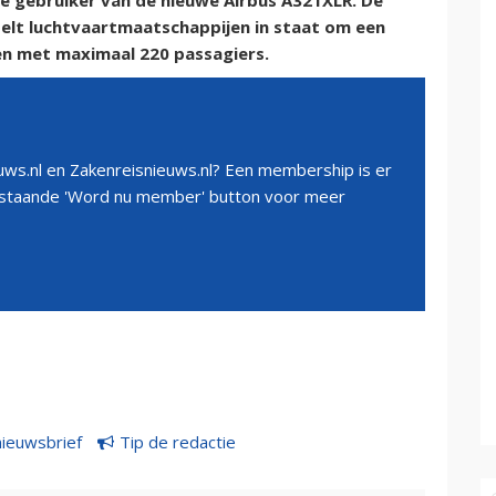
te gebruiker van de nieuwe Airbus A321XLR. De
elt luchtvaartmaatschappijen in staat om een
en met maximaal 220 passagiers.
ws.nl en Zakenreisnieuws.nl? Een membership is er
erstaande 'Word nu member' button voor meer
nieuwsbrief
Tip de redactie