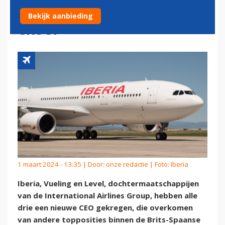
INTERNATIONAL AIRLINES
Bekijk aanbieding
GROUP
1 maart 2024 - 13:35 | Door:
onze redactie
| Foto: Iberia
Iberia, Vueling en Level, dochtermaatschappijen
van de International Airlines Group, hebben alle
drie een nieuwe CEO gekregen, die overkomen
van andere topposities binnen de Brits-Spaanse