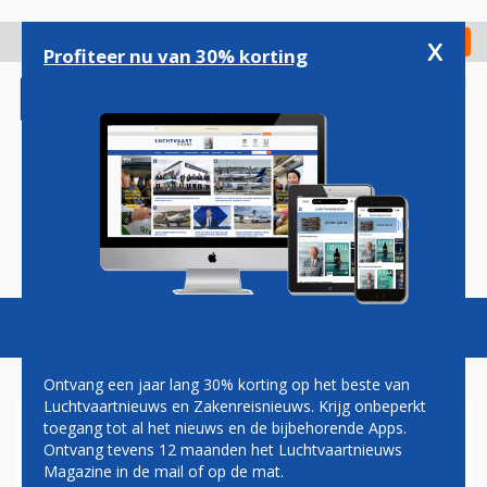
Overslaan
en
x
Digitaal Magazine
Registreer
Check in
naar
Profiteer nu van 30% korting
de
inhoud
gaan
Magazine
Podcasts
Vacatures
Toggl
naviga
Ontvang een jaar lang 30% korting op het beste van
Luchtvaartnieuws en Zakenreisnieuws. Krijg onbeperkt
toegang tot al het nieuws en de bijbehorende Apps.
STOELENDANS ROND
Ontvang tevens 12 maanden het Luchtvaartnieuws
TOPPOSITIES IN DE
Magazine in de mail of op de mat.