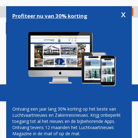
Overslaan
en
x
Digitaal Magazine
Registreer
Check in
naar
Profiteer nu van 30% korting
de
inhoud
gaan
Magazine
Podcasts
Vacatures
Toggl
naviga
Ontvang een jaar lang 30% korting op het beste van
Luchtvaartnieuws en Zakenreisnieuws. Krijg onbeperkt
toegang tot al het nieuws en de bijbehorende Apps.
AER LINGUS OP PAD MET
Ontvang tevens 12 maanden het Luchtvaartnieuws
'RUSSISCHE' AIRBUS
Magazine in de mail of op de mat.