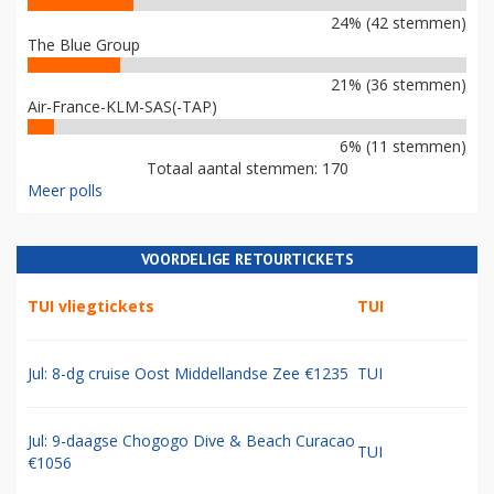
24% (42 stemmen)
The Blue Group
21% (36 stemmen)
Air-France-KLM-SAS(-TAP)
6% (11 stemmen)
Totaal aantal stemmen: 170
Meer polls
VOORDELIGE RETOURTICKETS
TUI vliegtickets
TUI
Jul: 8-dg cruise Oost Middellandse Zee €1235
TUI
Jul: 9-daagse Chogogo Dive & Beach Curacao
TUI
€1056