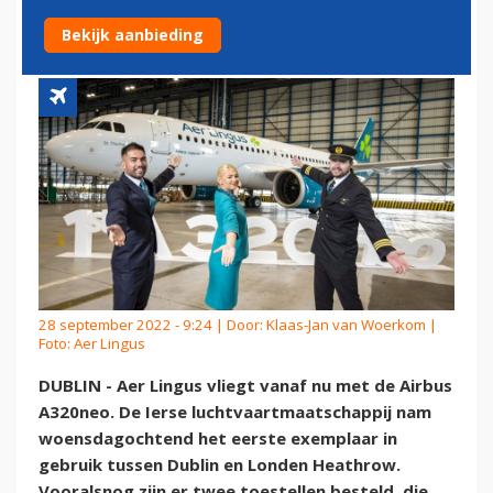
A320NEO'S
Bekijk aanbieding
28 september 2022 - 9:24 | Door:
Klaas-Jan van Woerkom
|
Foto: Aer Lingus
DUBLIN - Aer Lingus vliegt vanaf nu met de Airbus
A320neo. De Ierse luchtvaartmaatschappij nam
woensdagochtend het eerste exemplaar in
gebruik tussen Dublin en Londen Heathrow.
Vooralsnog zijn er twee toestellen besteld, die