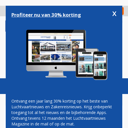
Overslaan
en
x
Digitaal Magazine
Registreer
Check in
naar
Profiteer nu van 30% korting
de
inhoud
gaan
Magazine
Podcasts
Vacatures
Toggl
naviga
Ontvang een jaar lang 30% korting op het beste van
Luchtvaartnieuws en Zakenreisnieuws. Krijg onbeperkt
toegang tot al het nieuws en de bijbehorende Apps.
AER LINGUS
Ontvang tevens 12 maanden het Luchtvaartnieuws
Magazine in de mail of op de mat.