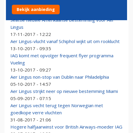
Aer Lingus en Iberia stuwen passagierscijfers IAG
Bekijk aanbieding
09-01-2018 - 10:54
Seattle nieuwe Amerikaanse bestemming voor Aer
Lingus
17-11-2017 - 12:22
Aer Lingus-vlucht vanaf Schiphol wijkt uit om rooklucht
13-10-2017 - 09:35
IAG komt met opvolger frequent flyer programma
Vueling
13-10-2017 - 09:27
Aer Lingus non-stop van Dublin naar Philadelphia
05-10-2017 - 14:57
Aer Lingus strijkt neer op nieuwe bestemming Miami
05-09-2017 - 07:15
Aer Lingus vecht terug tegen Norwegian met
goedkope verre vluchten
31-08-2017 - 21:06
Hogere halfjaarwinst voor British Airways-moeder IAG