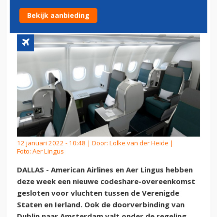
CODESHARE-OVEREENKOMST
Bekijk aanbieding
12 januari 2022 - 10:48 | Door:
Lolke van der Heide
|
Foto: Aer Lingus
DALLAS - American Airlines en Aer Lingus hebben
deze week een nieuwe codeshare-overeenkomst
gesloten voor vluchten tussen de Verenigde
Staten en Ierland. Ook de doorverbinding van
Dublin naar Amsterdam valt onder de regeling.