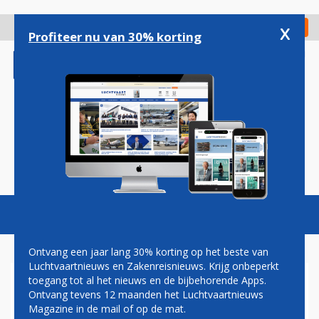
Overslaan
en
x
Digitaal Magazine
Registreer
Check in
naar
Profiteer nu van 30% korting
de
inhoud
gaan
Magazine
Podcasts
Vacatures
Toggl
naviga
Ontvang een jaar lang 30% korting op het beste van
Luchtvaartnieuws en Zakenreisnieuws. Krijg onbeperkt
toegang tot al het nieuws en de bijbehorende Apps.
AMERICAN AIRLINES EN AER
Ontvang tevens 12 maanden het Luchtvaartnieuws
LINGUS LANCEREN NIEUWE
Magazine in de mail of op de mat.