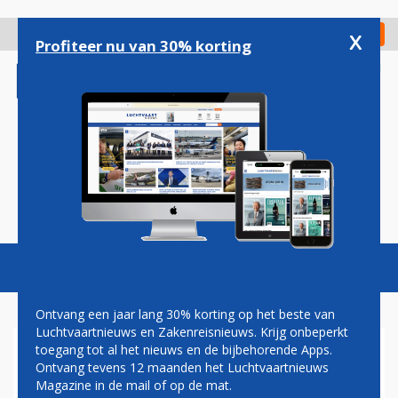
Overslaan
en
x
Digitaal Magazine
Registreer
Check in
naar
Profiteer nu van 30% korting
de
inhoud
gaan
Magazine
Podcasts
Vacatures
Toggl
naviga
Ontvang een jaar lang 30% korting op het beste van
Luchtvaartnieuws en Zakenreisnieuws. Krijg onbeperkt
toegang tot al het nieuws en de bijbehorende Apps.
HANDBAGAGE NIET MEER
Ontvang tevens 12 maanden het Luchtvaartnieuws
ALTIJD GRATIS MEE AAN
Magazine in de mail of op de mat.