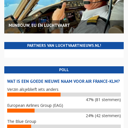
MIJNBOUW, EU EN LUCHTVAART
PARTNERS VAN LUCHTVAARTNIEUWS.NL!
POLL
WAT IS EEN GOEDE NIEUWE NAAM VOOR AIR FRANCE-KLM?
Verzin alsjeblieft iets anders
47% (81 stemmen)
European Airlines Group (EAG)
24% (42 stemmen)
The Blue Group