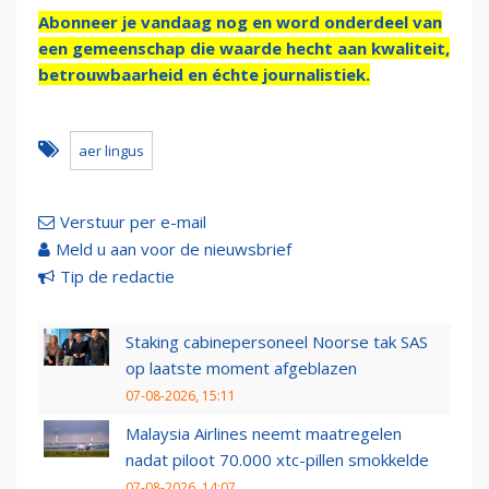
Abonneer je vandaag nog en word onderdeel van
een gemeenschap die waarde hecht aan kwaliteit,
betrouwbaarheid en échte journalistiek.
aer lingus
Verstuur per e-mail
Meld u aan voor de nieuwsbrief
Tip de redactie
Staking cabinepersoneel Noorse tak SAS
op laatste moment afgeblazen
07-08-2026, 15:11
Malaysia Airlines neemt maatregelen
nadat piloot 70.000 xtc-pillen smokkelde
07-08-2026, 14:07