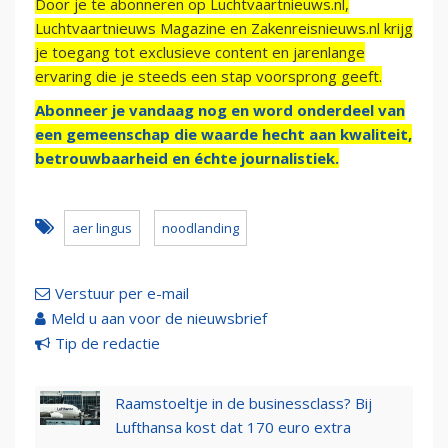
Door je te abonneren op Luchtvaartnieuws.nl,
Luchtvaartnieuws Magazine en Zakenreisnieuws.nl krijg
je toegang tot exclusieve content en jarenlange
ervaring die je steeds een stap voorsprong geeft.
Abonneer je vandaag nog en word onderdeel van
een gemeenschap die waarde hecht aan kwaliteit,
betrouwbaarheid en échte journalistiek.
aer lingus
noodlanding
Verstuur per e-mail
Meld u aan voor de nieuwsbrief
Tip de redactie
Raamstoeltje in de businessclass? Bij
Lufthansa kost dat 170 euro extra