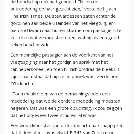
de boodschap ook had gehoord. "Ik kon de
ontreddering op haar gezicht zien," vertelde hij aan
The Irish Times. De stewardessen zaten achter de
gordijnen aan beide uiteinden van het vliegtuig, en
niemand kwam naar buiten stormen om passagiers te
vertellen wat ze moesten doen, wat hij als een goed
teken beschouwde.
Een mannelijke passagier aan de voorkant van het
vliegtuig ging naar het gordijn en sprak met het
cabinepersoneel, en toen hij zich omdraaide bleek uit
zijn lichaamstaal dat hij niet in paniek was, zei de heer
O'Lideacha.
"Toen maakte een van de bemanningsleden een
mededeling dat we de eerdere mededeling moesten
negeren. Dat was een grote opluchting. Ik zou zeggen
dat het ongeveer twee minuten later was."
Een woordvoerster van de luchtvaartmaatschappij zei
dat tijdens Aer Lingus vlucht EI343 van Zürich naar