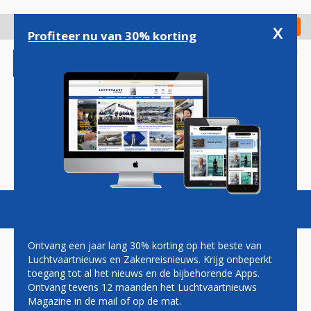
Overslaan
en
x
Digitaal Magazine
Registreer
Check in
naar
Profiteer nu van 30% korting
de
inhoud
gaan
Magazine
Podcasts
Vacatures
Toggl
naviga
Ontvang een jaar lang 30% korting op het beste van
Luchtvaartnieuws en Zakenreisnieuws. Krijg onbeperkt
toegang tot al het nieuws en de bijbehorende Apps.
'AER LINGUS-PASSAGIERS
Ontvang tevens 12 maanden het Luchtvaartnieuws
KRIJGEN MELDING VAN
Magazine in de mail of op de mat.