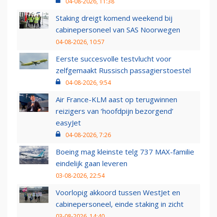
04-08-2026, 11:38
Staking dreigt komend weekend bij
cabinepersoneel van SAS Noorwegen
04-08-2026, 10:57
Eerste succesvolle testvlucht voor
zelfgemaakt Russisch passagierstoestel
04-08-2026, 9:54
Air France-KLM aast op terugwinnen
reizigers van ‘hoofdpijn bezorgend’
easyJet
04-08-2026, 7:26
Boeing mag kleinste telg 737 MAX-familie
eindelijk gaan leveren
03-08-2026, 22:54
Voorlopig akkoord tussen WestJet en
cabinepersoneel, einde staking in zicht
03-08-2026, 14:40