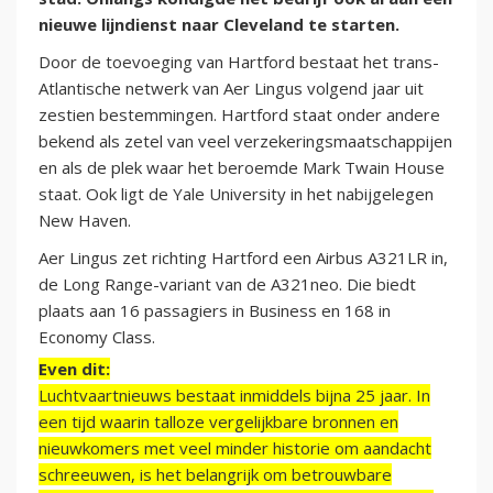
nieuwe lijndienst naar Cleveland te starten.
Door de toevoeging van Hartford bestaat het trans-
Atlantische netwerk van Aer Lingus volgend jaar uit
zestien bestemmingen. Hartford staat onder andere
bekend als zetel van veel verzekeringsmaatschappijen
en als de plek waar het beroemde Mark Twain House
staat. Ook ligt de Yale University in het nabijgelegen
New Haven.
Aer Lingus zet richting Hartford een Airbus A321LR in,
de Long Range-variant van de A321neo. Die biedt
plaats aan 16 passagiers in Business en 168 in
Economy Class.
Even dit:
Luchtvaartnieuws bestaat inmiddels bijna 25 jaar. In
een tijd waarin talloze vergelijkbare bronnen en
nieuwkomers met veel minder historie om aandacht
schreeuwen, is het belangrijk om betrouwbare