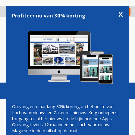
Overslaan
en
x
Digitaal Magazine
Registreer
Check in
naar
Profiteer nu van 30% korting
de
inhoud
gaan
Magazine
Podcasts
Vacatures
Toggl
naviga
Ontvang een jaar lang 30% korting op het beste van
Luchtvaartnieuws en Zakenreisnieuws. Krijg onbeperkt
toegang tot al het nieuws en de bijbehorende Apps.
AER LINGUS HERVAT
Ontvang tevens 12 maanden het Luchtvaartnieuws
LIJNDIENST TUSSEN DUBLIN
Magazine in de mail of op de mat.