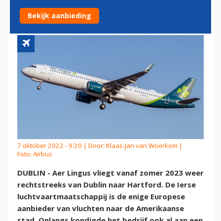
EN HARTFORD
Bekijk aanbieding
7 oktober 2022 - 9:20 | Door:
Klaas-Jan van Woerkom
|
Foto: Airbus
DUBLIN - Aer Lingus vliegt vanaf zomer 2023 weer
rechtstreeks van Dublin naar Hartford. De Ierse
luchtvaartmaatschappij is de enige Europese
aanbieder van vluchten naar de Amerikaanse
stad. Onlangs kondigde het bedrijf ook al aan een