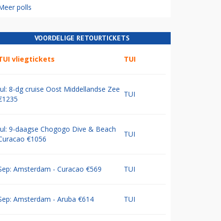
Meer polls
VOORDELIGE RETOURTICKETS
TUI vliegtickets
TUI
Jul: 8-dg cruise Oost Middellandse Zee
TUI
€1235
Jul: 9-daagse Chogogo Dive & Beach
TUI
Curacao €1056
Sep: Amsterdam - Curacao €569
TUI
Sep: Amsterdam - Aruba €614
TUI