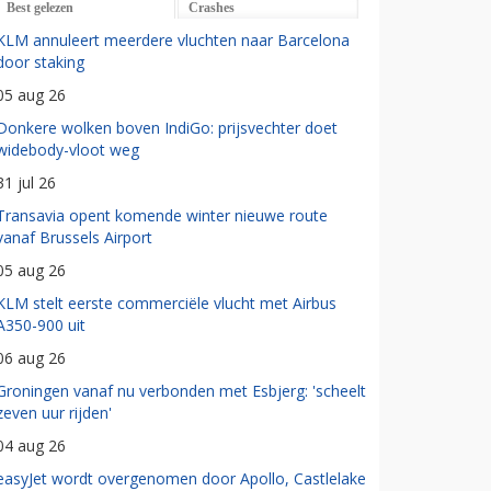
Best gelezen
Crashes
KLM annuleert meerdere vluchten naar Barcelona
door staking
05 aug 26
Donkere wolken boven IndiGo: prijsvechter doet
widebody-vloot weg
31 jul 26
Transavia opent komende winter nieuwe route
vanaf Brussels Airport
05 aug 26
KLM stelt eerste commerciële vlucht met Airbus
A350-900 uit
06 aug 26
Groningen vanaf nu verbonden met Esbjerg: 'scheelt
zeven uur rijden'
04 aug 26
easyJet wordt overgenomen door Apollo, Castlelake