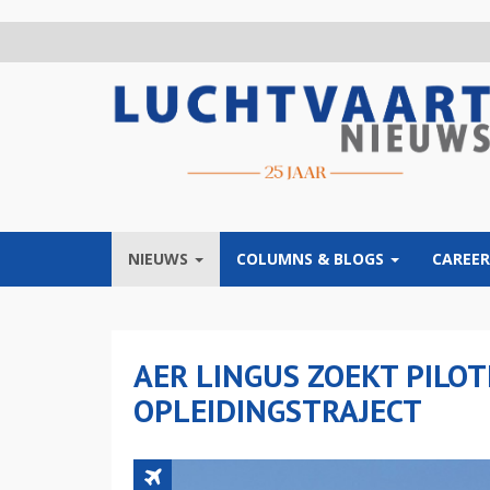
Overslaan
en
naar
de
inhoud
gaan
NIEUWS
COLUMNS & BLOGS
CAREER
AER LINGUS ZOEKT PILOT
OPLEIDINGSTRAJECT