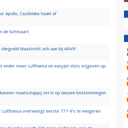
 Apollo, Castlelake haakt af
n de luchtvaart
t vliegveld Maastricht zich aan bij ANVR
t onder meer Lufthansa en easyJet slots vrijgeven op
ansen: maatschappij zet in op nieuwe bestemmingen
er: Lufthansa overweegt eerste 777-9’s te weigeren
iegen duurder wordt, lijkt geen probleem voor de