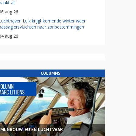
haakt af
06 aug 26
Luchthaven Luik krijgt komende winter weer
passagiersvluchten naar zonbestemmingen
04 aug 26
COLUMNS
MIJNBOUW, EU EN LUCHTVAART