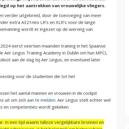
legd op het aantrekken van vrouwelijke vliegers.
en verder uitgebreid, door de toevoeging van meer
onder extra A321neo LR’s en XLR’s voor de lange
bemanning wordt er ingezet op de werving van
 2024 eerst veertien maanden training in het Spaanse
 de Aer Lingus Training Academy in Dublin om hun MPCL
piloot aan de slag bij Aer Lingus, en eventueel later
svesting voor de studenten die tot het
ussen het aantal mannen en vrouwen in de cockpit
s uit om zich
aan te melden
. Aer Lingus stelt echter wel
skills en competenties wordt gekeken.
r. In een tijd waarin talloze vergelijkbare bronnen en
acht schreeuwen, is het belangrijk om betrouwbare