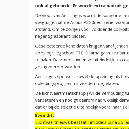
ook al gebeurde. Er wordt extra nadruk ge
De vloot van Aer Lingus wordt de komende jar
vliegtuigen uit de Airbus A320neo-serie, waar
afstand. Om te zorgen voor voldoende cockpit
negentig aspirant-piloten.
Geselecteerde kandidaten krijgen vanaf januari
Jerez bij vliegschool FTE. Daarna gaan ze naar
te halen. Daarmee kunnen ze uiteindelijk als co-
gezagvoerder worden.
Aer Lingus sponsort zowel de opleiding als hui
opleidingsprogramma worden toegelaten.
De luchtvaartmaatschappij wil de verhouding t
verbeteren en nodigt daarom nadrukkelijk dame
dat er bij de selectie uiteindelijk vooral naar 
Even dit:
Luchtvaartnieuws bestaat inmiddels bijna 25 jaa
nieuwkomers met veel minder historie om aand