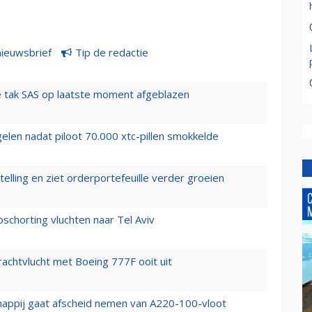
nieuwsbrief
Tip de redactie
 tak SAS op laatste moment afgeblazen
elen nadat piloot 70.000 xtc-pillen smokkelde
elling en ziet orderportefeuille verder groeien
chorting vluchten naar Tel Aviv
vrachtvlucht met Boeing 777F ooit uit
happij gaat afscheid nemen van A220-100-vloot