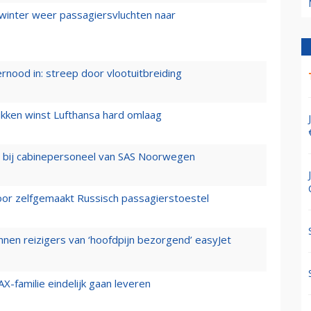
 winter weer passagiersvluchten naar
ernood in: streep door vlootuitbreiding
ukken winst Lufthansa hard omlaag
 bij cabinepersoneel van SAS Noorwegen
voor zelfgemaakt Russisch passagierstoestel
nen reizigers van ‘hoofdpijn bezorgend’ easyJet
X-familie eindelijk gaan leveren