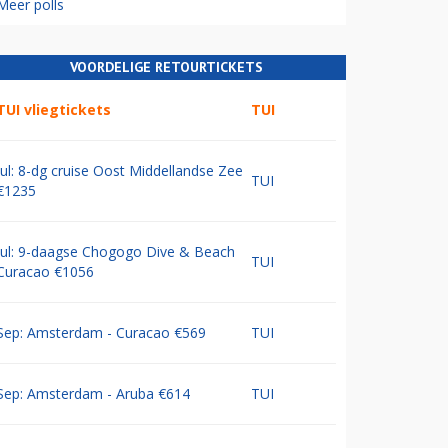
Meer polls
VOORDELIGE RETOURTICKETS
TUI vliegtickets
TUI
Jul: 8-dg cruise Oost Middellandse Zee
TUI
€1235
Jul: 9-daagse Chogogo Dive & Beach
TUI
Curacao €1056
Sep: Amsterdam - Curacao €569
TUI
Sep: Amsterdam - Aruba €614
TUI