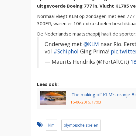
uitgevoerde Boeing 777 in. Vlucht KL705 ve
Normaal vliegt KLM op zondagen met een 777-
300ER, waren er 106 extra stoelen beschikbaar
De Nederlandse maatschappij haalt de sporter
Onderweg met
@KLM
naar Rio. Eers
vol
#Schiphol
Ging Prima!
pic.twit
— Maurits Hendriks (@FortAltCit)
18
Lees ook:
'The making of' KLM's oranje B
16-06-2016, 17:03
klm
olympische spelen