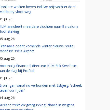
Donkere wolken boven IndiGo: prijsvechter doet
widebody-vloot weg
31 jul 26
KLM annuleert meerdere vluchten naar Barcelona
door staking
05 aug 26
Transavia opent komende winter nieuwe route
vanaf Brussels Airport
05 aug 26
Voormalig financieel directeur KLM Erik Swelheim
aan de slag bij ProRail
31 jul 26
Groningen vanaf nu verbonden met Esbjerg: 'scheelt
zeven uur rijden'
04 aug 26
Rusland trekt vliegvergunning Izhavia in wegens
zorgen over veiligheid