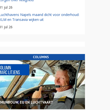
31 jul 26
Luchthavens Napels maand dicht voor onderhoud:
KLM en Transavia wijken uit
31 jul 26
COLUMNS
MIJNBOUW, EU EN LUCHTVAART