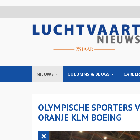
Overslaan
en
naar
de
inhoud
gaan
NIEUWS
COLUMNS & BLOGS
CAREER
OLYMPISCHE SPORTERS 
ORANJE KLM BOEING