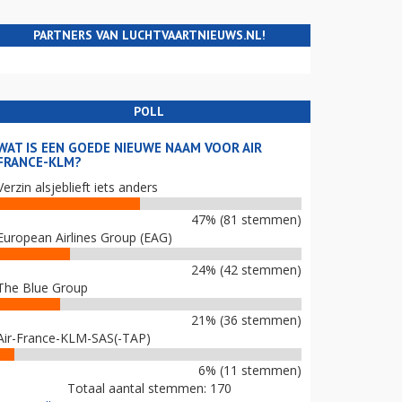
PARTNERS VAN LUCHTVAARTNIEUWS.NL!
POLL
WAT IS EEN GOEDE NIEUWE NAAM VOOR AIR
FRANCE-KLM?
Verzin alsjeblieft iets anders
47% (81 stemmen)
European Airlines Group (EAG)
24% (42 stemmen)
The Blue Group
21% (36 stemmen)
Air-France-KLM-SAS(-TAP)
6% (11 stemmen)
Totaal aantal stemmen: 170