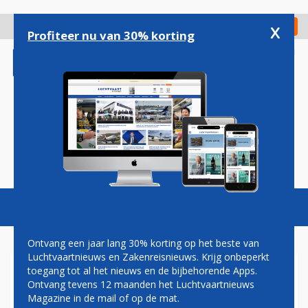
Overslaan
en
x
Digitaal Magazine
Registreer
Check in
naar
Profiteer nu van 30% korting
de
inhoud
gaan
Magazine
Podcasts
Vacatures
Toggl
naviga
Ontvang een jaar lang 30% korting op het beste van
Luchtvaartnieuws en Zakenreisnieuws. Krijg onbeperkt
toegang tot al het nieuws en de bijbehorende Apps.
ONDERZOEKSRAAD
Ontvang tevens 12 maanden het Luchtvaartnieuws
ASSISTEERT BRITTEN BIJ
Magazine in de mail of op de mat.