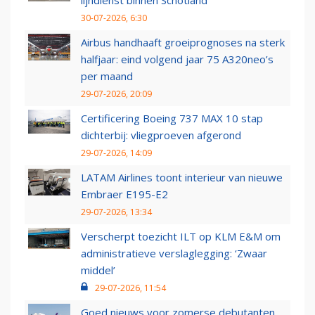
lijndienst binnen Schotland
30-07-2026, 6:30
Airbus handhaaft groeiprognoses na sterk
halfjaar: eind volgend jaar 75 A320neo’s
per maand
29-07-2026, 20:09
Certificering Boeing 737 MAX 10 stap
dichterbij: vliegproeven afgerond
29-07-2026, 14:09
LATAM Airlines toont interieur van nieuwe
Embraer E195-E2
29-07-2026, 13:34
Verscherpt toezicht ILT op KLM E&M om
administratieve verslaglegging: ‘Zwaar
middel’
29-07-2026, 11:54
Goed nieuws voor zomerse debutanten