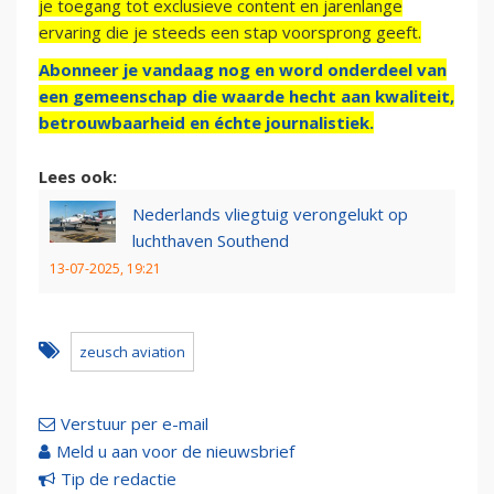
je toegang tot exclusieve content en jarenlange
ervaring die je steeds een stap voorsprong geeft.
Abonneer je vandaag nog en word onderdeel van
een gemeenschap die waarde hecht aan kwaliteit,
betrouwbaarheid en échte journalistiek.
Lees ook:
Nederlands vliegtuig verongelukt op
luchthaven Southend
13-07-2025, 19:21
zeusch aviation
Verstuur per e-mail
Meld u aan voor de nieuwsbrief
Tip de redactie