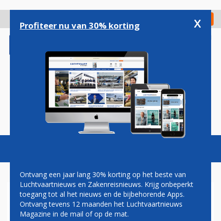
Overslaan
en
x
Digitaal Magazine
Registreer
Check in
naar
Profiteer nu van 30% korting
de
inhoud
gaan
Magazine
Podcasts
Vacatures
Toggl
naviga
Ontvang een jaar lang 30% korting op het beste van
Luchtvaartnieuws en Zakenreisnieuws. Krijg onbeperkt
toegang tot al het nieuws en de bijbehorende Apps.
OPNIEUW WIJZIGT KLM-
Ontvang tevens 12 maanden het Luchtvaartnieuws
BOEING ONDERWEG NAAR
Magazine in de mail of op de mat.