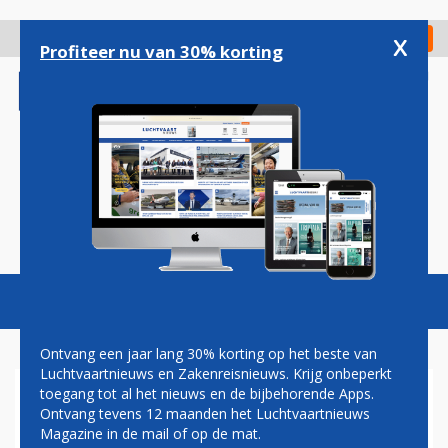
Overslaan
en
x
Digitaal Magazine
Registreer
Check in
naar
Profiteer nu van 30% korting
de
inhoud
gaan
Magazine
Podcasts
Vacatures
Toggl
naviga
Ontvang een jaar lang 30% korting op het beste van
Luchtvaartnieuws en Zakenreisnieuws. Krijg onbeperkt
toegang tot al het nieuws en de bijbehorende Apps.
ISTANBUL
Ontvang tevens 12 maanden het Luchtvaartnieuws
Magazine in de mail of op de mat.