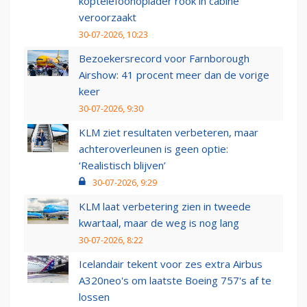
koptelefoonoplader rook in cabine
veroorzaakt
30-07-2026, 10:23
Bezoekersrecord voor Farnborough
Airshow: 41 procent meer dan de vorige
keer
30-07-2026, 9:30
KLM ziet resultaten verbeteren, maar
achteroverleunen is geen optie:
‘Realistisch blijven’
30-07-2026, 9:29
KLM laat verbetering zien in tweede
kwartaal, maar de weg is nog lang
30-07-2026, 8:22
Icelandair tekent voor zes extra Airbus
A320neo's om laatste Boeing 757's af te
lossen