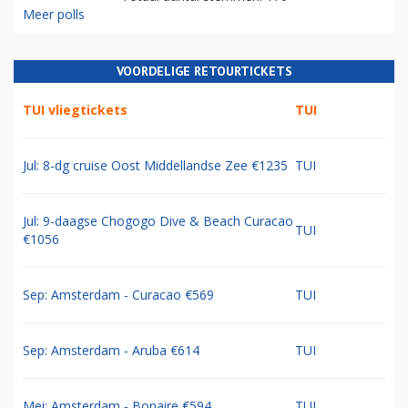
Meer polls
VOORDELIGE RETOURTICKETS
TUI vliegtickets
TUI
Jul: 8-dg cruise Oost Middellandse Zee €1235
TUI
Jul: 9-daagse Chogogo Dive & Beach Curacao
TUI
€1056
Sep: Amsterdam - Curacao €569
TUI
Sep: Amsterdam - Aruba €614
TUI
Mei: Amsterdam - Bonaire €594
TUI