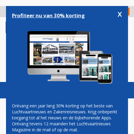
Overslaan
en
x
Digitaal Magazine
Registreer
Check in
naar
Profiteer nu van 30% korting
de
inhoud
gaan
Magazine
Podcasts
Vacatures
Toggl
naviga
Ontvang een jaar lang 30% korting op het beste van
Luchtvaartnieuws en Zakenreisnieuws. Krijg onbeperkt
toegang tot al het nieuws en de bijbehorende Apps.
SCHIPHOL IS
Ontvang tevens 12 maanden het Luchtvaartnieuws
CONCURRERENDE
Magazine in de mail of op de mat.