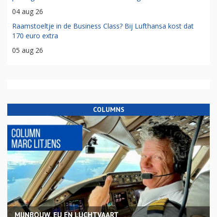
04 aug 26
Raamstoeltje in de Business Class? Bij Lufthansa kost dat
170 euro extra
05 aug 26
COLUMNS
MIJNBOUW, EU EN LUCHTVAART