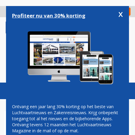
Overslaan
en
x
Digitaal Magazine
Registreer
Check in
naar
Profiteer nu van 30% korting
de
inhoud
gaan
Magazine
Podcasts
Vacatures
Toggl
naviga
Ontvang een jaar lang 30% korting op het beste van
Luchtvaartnieuws en Zakenreisnieuws. Krijg onbeperkt
toegang tot al het nieuws en de bijbehorende Apps.
SEO
Ontvang tevens 12 maanden het Luchtvaartnieuws
Magazine in de mail of op de mat.