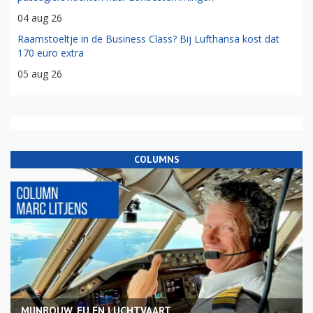
04 aug 26
Raamstoeltje in de Business Class? Bij Lufthansa kost dat
170 euro extra
05 aug 26
COLUMNS
MIJNBOUW, EU EN LUCHTVAART