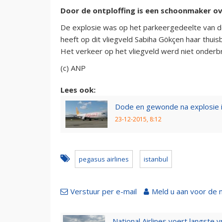
Door de ontploffing is een schoonmaker o
De explosie was op het parkeergedeelte van de 
heeft op dit vliegveld Sabiha Gökçen haar thuisb
Het verkeer op het vliegveld werd niet onderbr
(c) ANP
Lees ook:
Dode en gewonde na explosie in
23-12-2015, 8:12
pegasus airlines
istanbul
Verstuur per e-mail
Meld u aan voor de 
National Airlines voert langste 