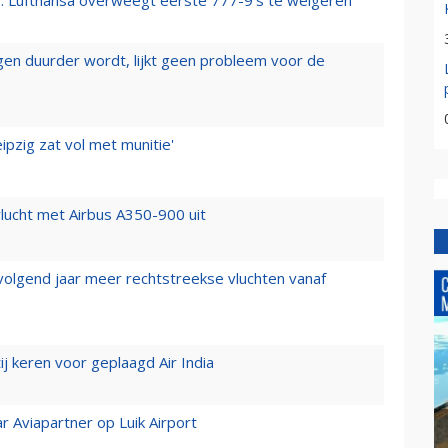
er: Lufthansa overweegt eerste 777-9’s te weigeren
iegen duurder wordt, lijkt geen probleem voor de
ipzig zat vol met munitie'
lucht met Airbus A350-900 uit
 volgend jaar meer rechtstreekse vluchten vanaf
j keren voor geplaagd Air India
r Aviapartner op Luik Airport