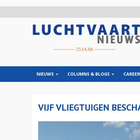
Overslaan
en
naar
de
inhoud
gaan
NIEUWS
COLUMNS & BLOGS
CAREER
VIJF VLIEGTUIGEN BESCH