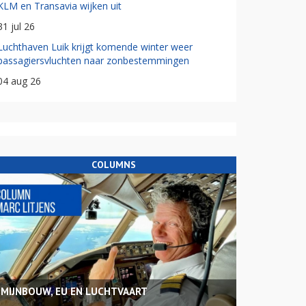
KLM en Transavia wijken uit
31 jul 26
Luchthaven Luik krijgt komende winter weer
passagiersvluchten naar zonbestemmingen
04 aug 26
COLUMNS
MIJNBOUW, EU EN LUCHTVAART