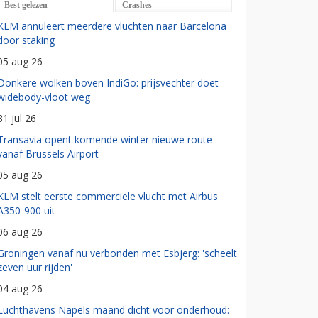
Best gelezen
Crashes
KLM annuleert meerdere vluchten naar Barcelona
door staking
05 aug 26
Donkere wolken boven IndiGo: prijsvechter doet
widebody-vloot weg
31 jul 26
Transavia opent komende winter nieuwe route
vanaf Brussels Airport
05 aug 26
KLM stelt eerste commerciële vlucht met Airbus
A350-900 uit
06 aug 26
Groningen vanaf nu verbonden met Esbjerg: 'scheelt
zeven uur rijden'
04 aug 26
Luchthavens Napels maand dicht voor onderhoud: