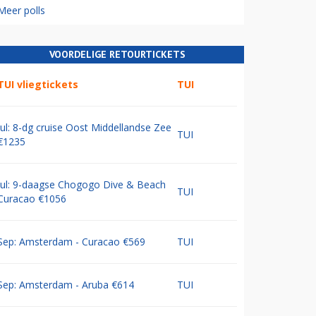
Meer polls
VOORDELIGE RETOURTICKETS
TUI vliegtickets
TUI
Jul: 8-dg cruise Oost Middellandse Zee
TUI
€1235
Jul: 9-daagse Chogogo Dive & Beach
TUI
Curacao €1056
Sep: Amsterdam - Curacao €569
TUI
Sep: Amsterdam - Aruba €614
TUI