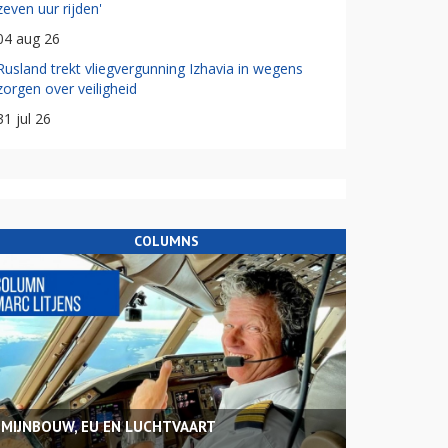
zeven uur rijden'
04 aug 26
Rusland trekt vliegvergunning Izhavia in wegens
zorgen over veiligheid
31 jul 26
COLUMNS
MIJNBOUW, EU EN LUCHTVAART