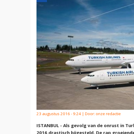
23 augustus 2016 - 9:24 | Door:
onze redactie
ISTANBUL - Als gevolg van de onrust in Tur
2016 drastisch bijgesteld. De rap groeiend