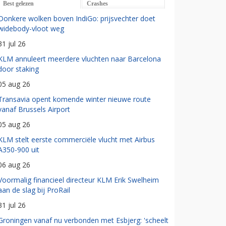
Best gelezen
Crashes
Donkere wolken boven IndiGo: prijsvechter doet
widebody-vloot weg
31 jul 26
KLM annuleert meerdere vluchten naar Barcelona
door staking
05 aug 26
Transavia opent komende winter nieuwe route
vanaf Brussels Airport
05 aug 26
KLM stelt eerste commerciële vlucht met Airbus
A350-900 uit
06 aug 26
Voormalig financieel directeur KLM Erik Swelheim
aan de slag bij ProRail
31 jul 26
Groningen vanaf nu verbonden met Esbjerg: 'scheelt