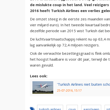
de mislukte coup in het land. Veel reizigers 
2016 heeft Turkish Airlines een verlies ge
De omzet steeg in de eerste zes maanden van dit
vier miljard euro). In het tweede kwartaal bedr
dezelfde periode van 2015 wist Turkish dat bed
De luchtvaartmaatschappij rekent nu op 63,4 mil
lag aanvankelijk op 72,4 miljoen reizigers.
Ook de verwachte bezettingsgraad is flink omla
het hoogst haalbare is voor dit jaar, terwijl d
waren gevuld.
Lees ook:
'Turkish Airlines niet buiten sch
25-07-2016, 15:17
turkish airlines
coup
aanslagen
is