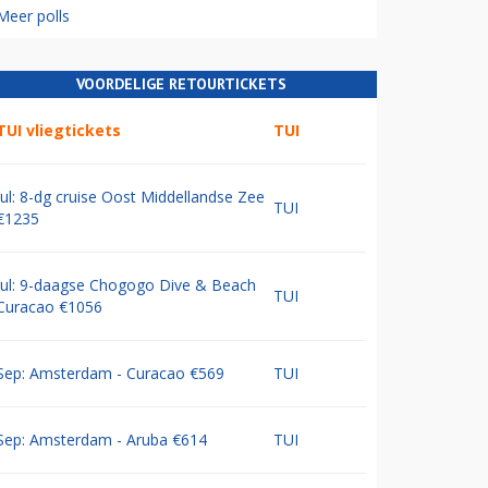
Meer polls
VOORDELIGE RETOURTICKETS
TUI vliegtickets
TUI
Jul: 8-dg cruise Oost Middellandse Zee
TUI
€1235
Jul: 9-daagse Chogogo Dive & Beach
TUI
Curacao €1056
Sep: Amsterdam - Curacao €569
TUI
Sep: Amsterdam - Aruba €614
TUI