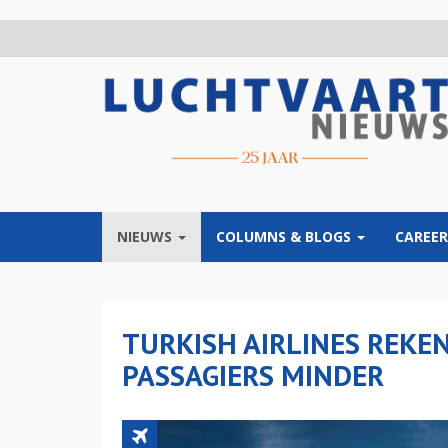
Overslaan
en
naar
de
inhoud
gaan
NIEUWS
COLUMNS & BLOGS
CAREER
TURKISH AIRLINES REKE
PASSAGIERS MINDER