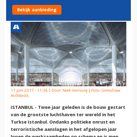
KLAAR
Bekijk aanbieding
17 juni 2017 - 11:36 | Door:
Niek Vernooij
| Foto: Grimshaw
Architects
ISTANBUL - Twee jaar geleden is de bouw gestart
van de grootste luchthaven ter wereld in het
Turkse Istanbul. Ondanks politieke onrust en
terroristische aanslagen in het afgelopen jaar
lopen de werkzaamheden op schema en is men