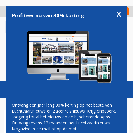
Overslaan
en
x
Digitaal Magazine
Registreer
Check in
naar
Profiteer nu van 30% korting
de
inhoud
gaan
Magazine
Podcasts
Vacatures
Toggl
naviga
Ontvang een jaar lang 30% korting op het beste van
Luchtvaartnieuws en Zakenreisnieuws. Krijg onbeperkt
toegang tot al het nieuws en de bijbehorende Apps.
NIEUWE LUCHTHAVEN
Ontvang tevens 12 maanden het Luchtvaartnieuws
ISTANBUL VOOR DE HELFT
Magazine in de mail of op de mat.