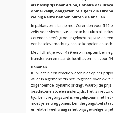
als basisprijs naar Aruba, Bonaire of Curaç
opmerkelijk, aangezien reizigers die Europa
weinig keuze hebben buiten de Antillen.
In pakketvorm kun je met Corendon voor 549 eur
zelfs voor slechts 849 euro in het ultra all-inc
Corendon heeft groot ingekocht bij KLM en een
een hotelovernachting aan te koppelen en toch
Met TUI zit je voor 499 euro in september nege
transfer van en naar de luchthaven - en voor 54
Bananen
KLM laat in een reactie weten niet op het prij
wil er in algemene zin het volgende over kwijt:
zogenoemde ‘dynamic pricing’, waarbij de prijs 
beschikbare stoelen anderzijds. Het is niet zo d
tijd. Een vliegtuigstoel is vergelijkbaar met h
moet je ze weggooien. Een vliegtuigstoel staat
er relatief veel vraag in het prijsgevoelige vr