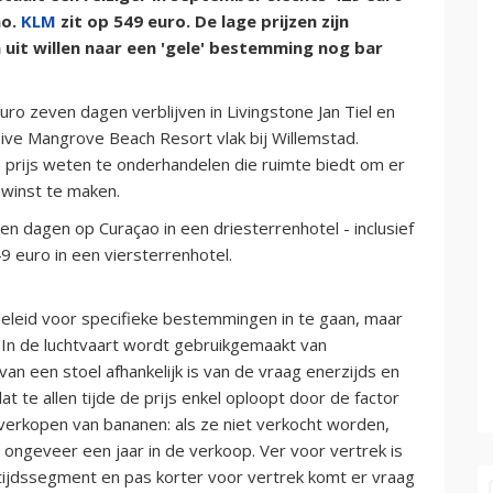
ao.
KLM
zit op 549 euro. De lage prijzen zijn
 uit willen naar een 'gele' bestemming nog bar
o zeven dagen verblijven in Livingstone Jan Tiel en
lusive Mangrove Beach Resort vlak bij Willemstad.
 prijs weten te onderhandelen die ruimte biedt om er
 winst te maken.
n dagen op Curaçao in een driesterrenhotel - inclusief
9 euro in een viersterrenhotel.
sbeleid voor specifieke bestemmingen in te gaan, maar
 "In de luchtvaart wordt gebruikgemaakt van
van een stoel afhankelijk is van de vraag enerzijds en
at te allen tijde de prijs enkel oploopt door de factor
et verkopen van bananen: als ze niet verkocht worden,
 ongeveer een jaar in de verkoop. Ver voor vertrek is
ijetijdssegment en pas korter voor vertrek komt er vraag