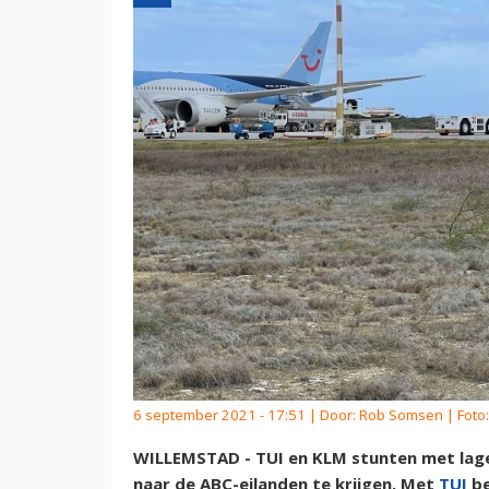
6 september 2021 - 17:51 | Door:
Rob Somsen
| Foto
WILLEMSTAD - TUI en KLM stunten met lage 
naar de ABC-eilanden te krijgen. Met
TUI
be