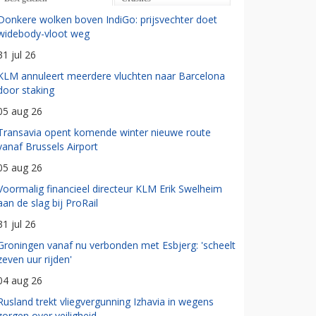
Donkere wolken boven IndiGo: prijsvechter doet
widebody-vloot weg
31 jul 26
KLM annuleert meerdere vluchten naar Barcelona
door staking
05 aug 26
Transavia opent komende winter nieuwe route
vanaf Brussels Airport
05 aug 26
Voormalig financieel directeur KLM Erik Swelheim
aan de slag bij ProRail
31 jul 26
Groningen vanaf nu verbonden met Esbjerg: 'scheelt
zeven uur rijden'
04 aug 26
Rusland trekt vliegvergunning Izhavia in wegens
zorgen over veiligheid