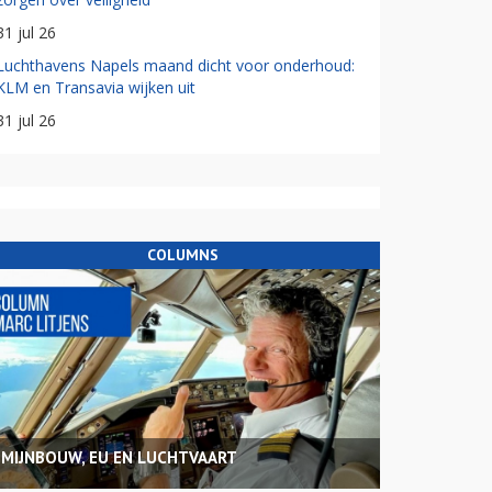
31 jul 26
Luchthavens Napels maand dicht voor onderhoud:
KLM en Transavia wijken uit
31 jul 26
COLUMNS
MIJNBOUW, EU EN LUCHTVAART