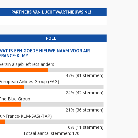
PARTNERS VAN LUCHTVAARTNIEUWS.NL!
POLL
WAT IS EEN GOEDE NIEUWE NAAM VOOR AIR
FRANCE-KLM?
Verzin alsjeblieft iets anders
47% (81 stemmen)
European Airlines Group (EAG)
24% (42 stemmen)
The Blue Group
21% (36 stemmen)
Air-France-KLM-SAS(-TAP)
6% (11 stemmen)
Totaal aantal stemmen: 170