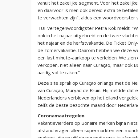
vanuit het zakelijke segment. Voor het zakelijke 
en daarvoor is men ook bereid extra te betalen
te verwachten zijn", aldus een woordvoerster 
TUI-vertegenwoordigster Petra Kok meldt: "We 
ook in het najaar uitgebreid en de twee vluch
het najaar en de herfstvakantie. De Ticket Only-
de zomervakantie. Daarom hebben we deze wek
een last minute-aankoop te verleiden. We zien 
verkopen, niet alleen naar Curaçao, maar ook 
aardig vol te raken."
Deze site sprak op Curaçao onlangs met de N
van Curaçao, Muryad de Bruin. Hij meldde dat 
Nederlanders verbleven op het eiland vergele
zelfs de beste bezochte maand door Nederlan
Coronamaatregelen
Vakantievierders op Bonaire merken bijna niet
afstand vragen alleen supermarkten een mondm
sneltest, die na vijf dagen nodig was, is afgesch