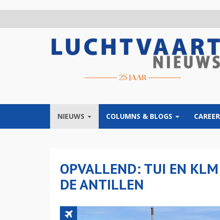
Overslaan
en
naar
de
inhoud
gaan
NIEUWS
COLUMNS & BLOGS
CAREER
OPVALLEND: TUI EN KLM
DE ANTILLEN