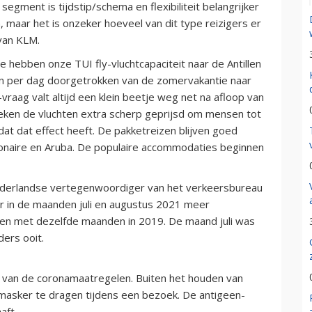
segment is tijdstip/schema en flexibiliteit belangrijker
, maar het is onzeker hoeveel van dit type reizigers er
van KLM.
hebben onze TUI fly-vluchtcapaciteit naar de Antillen
ten per dag doorgetrokken van de zomervakantie naar
vraag valt altijd een klein beetje weg net na afloop van
en de vluchten extra scherp geprijsd om mensen tot
dat dat effect heeft. De pakketreizen blijven goed
Bonaire en Aruba. De populaire accommodaties beginnen
ederlandse vertegenwoordiger van het verkeersbureau
er in de maanden juli en augustus 2021 meer
ken met dezelfde maanden in 2019. De maand juli was
ders ooit.
s van de coronamaatregelen. Buiten het houden van
asker te dragen tijdens een bezoek. De antigeen-
aft.