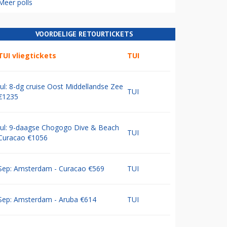
Meer polls
VOORDELIGE RETOURTICKETS
TUI vliegtickets
TUI
Jul: 8-dg cruise Oost Middellandse Zee
TUI
€1235
Jul: 9-daagse Chogogo Dive & Beach
TUI
Curacao €1056
Sep: Amsterdam - Curacao €569
TUI
Sep: Amsterdam - Aruba €614
TUI