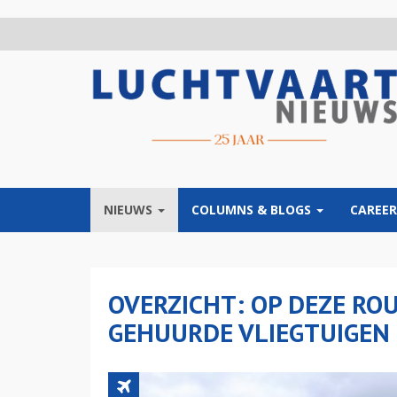
Overslaan
en
naar
de
inhoud
gaan
NIEUWS
COLUMNS & BLOGS
CAREER
OVERZICHT: OP DEZE RO
GEHUURDE VLIEGTUIGEN 