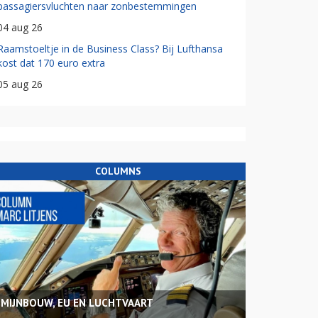
passagiersvluchten naar zonbestemmingen
04 aug 26
Raamstoeltje in de Business Class? Bij Lufthansa
kost dat 170 euro extra
05 aug 26
COLUMNS
MIJNBOUW, EU EN LUCHTVAART