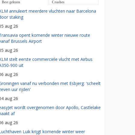
Best gelezen
Crashes
KLM annuleert meerdere vluchten naar Barcelona
door staking
05 aug 26
Transavia opent komende winter nieuwe route
vanaf Brussels Airport
05 aug 26
KLM stelt eerste commerciële vlucht met Airbus
A350-900 uit
06 aug 26
Groningen vanaf nu verbonden met Esbjerg: 'scheelt
zeven uur rijden'
04 aug 26
easyJet wordt overgenomen door Apollo, Castlelake
haakt af
06 aug 26
Luchthaven Luik krijgt komende winter weer