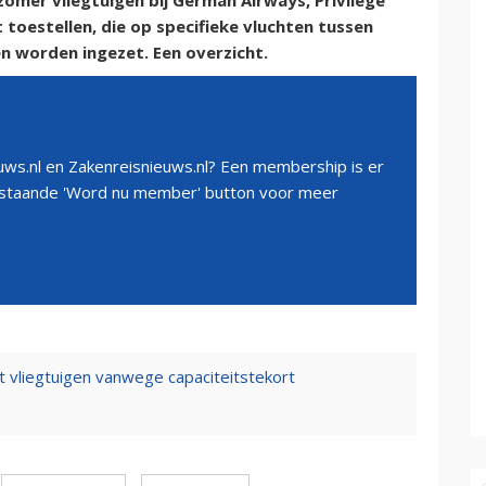
omer vliegtuigen bij German Airways, Privilege
 toestellen, die op specifieke vluchten tussen
n worden ingezet. Een overzicht.
ws.nl en Zakenreisnieuws.nl? Een membership is er
erstaande 'Word nu member' button voor meer
vliegtuigen vanwege capaciteitstekort