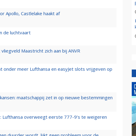
 Apollo, Castlelake haakt af
n de luchtvaart
t vliegveld Maastricht zich aan bij ANVR
t onder meer Lufthansa en easyJet slots vrijgeven op
ansen: maatschappij zet in op nieuwe bestemmingen
er: Lufthansa overweegt eerste 777-9’s te weigeren
iegen duurder wordt, lijkt geen probleem voor de