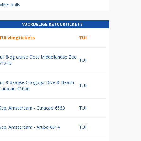
Meer polls
VOORDELIGE RETOURTICKETS
TUI vliegtickets
TUI
Jul: 8-dg cruise Oost Middellandse Zee
TUI
€1235
Jul: 9-daagse Chogogo Dive & Beach
TUI
Curacao €1056
Sep: Amsterdam - Curacao €569
TUI
Sep: Amsterdam - Aruba €614
TUI