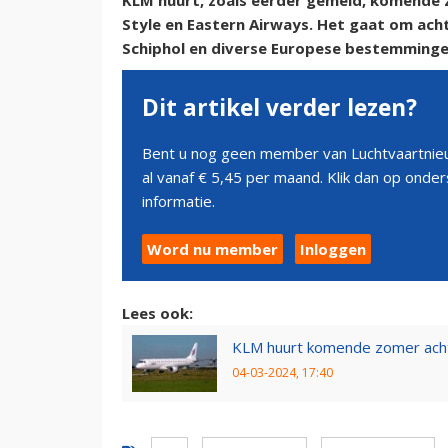
KLM huurt, zoals eerder gemeld, komende z
Style en Eastern Airways. Het gaat om acht
Schiphol en diverse Europese bestemminge
Dit artikel verder lezen?
Bent u nog geen member van Luchtvaartnieu
al vanaf € 5,45 per maand. Klik dan op ond
informatie.
Word nu member
Inloggen
Lees ook:
KLM huurt komende zomer acht 
04-03-2024, 17:40