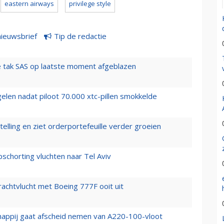
eastern airways
privilege style
nieuwsbrief
Tip de redactie
 tak SAS op laatste moment afgeblazen
elen nadat piloot 70.000 xtc-pillen smokkelde
elling en ziet orderportefeuille verder groeien
chorting vluchten naar Tel Aviv
vrachtvlucht met Boeing 777F ooit uit
happij gaat afscheid nemen van A220-100-vloot