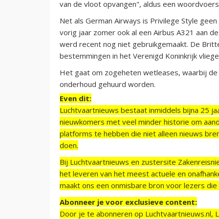
van de vloot opvangen", aldus een woordvoers
Net als German Airways is Privilege Style ge
vorig jaar zomer ook al een Airbus A321 aan d
werd recent nog niet gebruikgemaakt. De Britt
bestemmingen in het Verenigd Koninkrijk vliege
Het gaat om zogeheten wetleases, waarbij de v
onderhoud gehuurd worden.
Even dit:
Luchtvaartnieuws bestaat inmiddels bijna 25 jaa
nieuwkomers met veel minder historie om aand
platforms te hebben die niet alleen nieuws bre
doen.
Bij Luchtvaartnieuws en zustersite Zakenreisn
het leveren van het meest actuele en onafhankel
maakt ons een onmisbare bron voor lezers die g
Abonneer je voor exclusieve content:
Door je te abonneren op Luchtvaartnieuws.nl, 