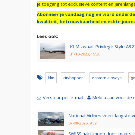
je toegang tot exclusieve content en jarenlang
Abonneer je vandaag nog en word onderde
kwaliteit, betrouwbaarheid en échte journa
Lees ook:
KLM zwaait Privilege Style A321
31-10-2023, 15:26
klm
cityhopper
eastern airways
ge
Verstuur per e-mail
Meld u aan voor de 
National Airlines voert langste 
07-08-2026, 9:52
SWISS hakt knoop door: maatsc