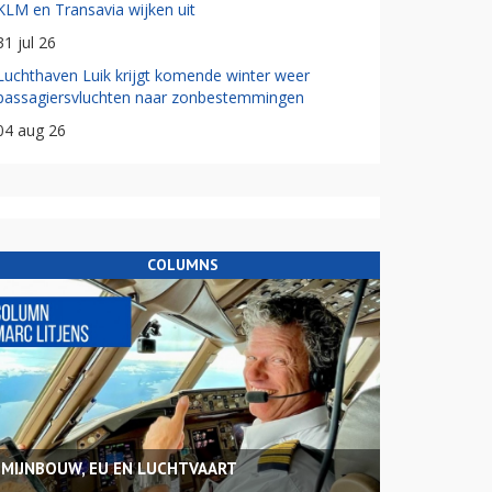
KLM en Transavia wijken uit
31 jul 26
Luchthaven Luik krijgt komende winter weer
passagiersvluchten naar zonbestemmingen
04 aug 26
COLUMNS
MIJNBOUW, EU EN LUCHTVAART