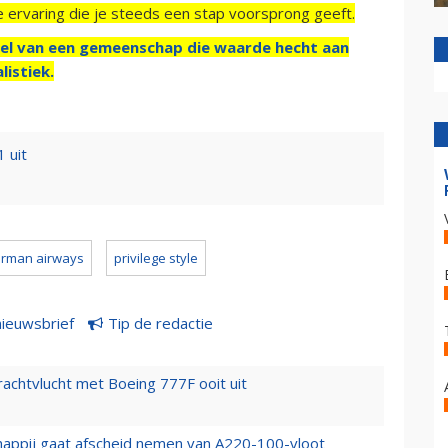
e ervaring die je steeds een stap voorsprong geeft.
el van een gemeenschap die waarde hecht aan
listiek.
 uit
rman airways
privilege style
nieuwsbrief
Tip de redactie
vrachtvlucht met Boeing 777F ooit uit
happij gaat afscheid nemen van A220-100-vloot