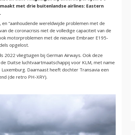
aakt met drie buitenlandse airlines: Eastern
.
ten, en “aanhoudende wereldwijde problemen met de
van de coronacrisis niet de volledige capaciteit van de
ar ook motorproblemen met de nieuwe Embraer E195-
ddels opgelost.
nds 2022 vliegtuigen bij German Airways. Ook deze
 de Duitse luchtvaartmaatschappij voor KLM, met name
n Luxemburg. Daarnaast heeft dochter Transavia een
end (de retro PH-XRY).