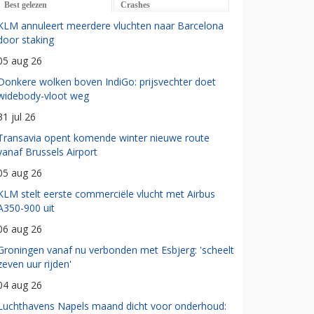
Best gelezen
Crashes
KLM annuleert meerdere vluchten naar Barcelona
door staking
05 aug 26
Donkere wolken boven IndiGo: prijsvechter doet
widebody-vloot weg
31 jul 26
Transavia opent komende winter nieuwe route
vanaf Brussels Airport
05 aug 26
KLM stelt eerste commerciële vlucht met Airbus
A350-900 uit
06 aug 26
Groningen vanaf nu verbonden met Esbjerg: 'scheelt
zeven uur rijden'
04 aug 26
Luchthavens Napels maand dicht voor onderhoud: