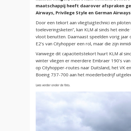
maatschappij heeft daarover afspraken gem
Airways, Privilege Style en German Airways
Door een tekort aan vliegtuigtechnici en pilo
toeleveringsketen”, kan KLM al sinds het einde 
vloot benutten. Daarnaast speelden vorig ja
E2’s van Cityhopper een rol, maar die zijn inmi
Vanwege dit capaciteitstekort huurt KLM al si
winter vliegen er meerdere Embraer 190’s van
op Cityhopper-routes naar Duitsland, het VK e
Boeing 737-700 aan het moederbedrijf uitgele
.
Lees verder onder de foto