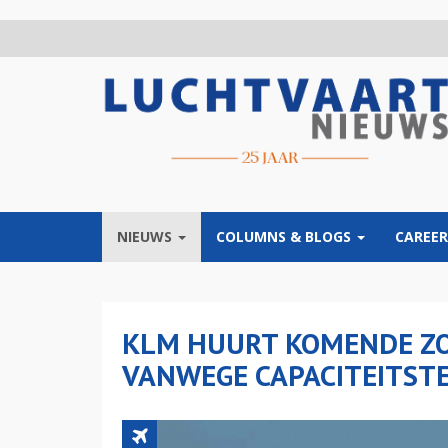
Overslaan
en
naar
de
inhoud
gaan
NIEUWS
COLUMNS & BLOGS
CAREER
KLM HUURT KOMENDE ZO
VANWEGE CAPACITEITST