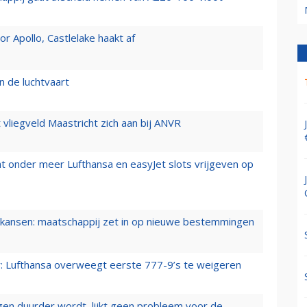
 Apollo, Castlelake haakt af
n de luchtvaart
t vliegveld Maastricht zich aan bij ANVR
t onder meer Lufthansa en easyJet slots vrijgeven op
ansen: maatschappij zet in op nieuwe bestemmingen
er: Lufthansa overweegt eerste 777-9’s te weigeren
iegen duurder wordt, lijkt geen probleem voor de