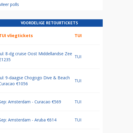
Meer polls
VOORDELIGE RETOURTICKETS
TUI vliegtickets
TUI
Jul: 8-dg cruise Oost Middellandse Zee
TUI
€1235
Jul: 9-daagse Chogogo Dive & Beach
TUI
Curacao €1056
Sep: Amsterdam - Curacao €569
TUI
Sep: Amsterdam - Aruba €614
TUI