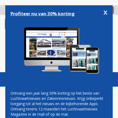
Overslaan
en
x
Digitaal Magazine
Registreer
Check in
naar
Profiteer nu van 30% korting
de
inhoud
gaan
Magazine
Podcasts
Vacatures
Toggl
naviga
Ontvang een jaar lang 30% korting op het beste van
Luchtvaartnieuws en Zakenreisnieuws. Krijg onbeperkt
toegang tot al het nieuws en de bijbehorende Apps.
PILOTEN UNITED AIRLINES
Ontvang tevens 12 maanden het Luchtvaartnieuws
KRIJGEN TOT WEL 40
Magazine in de mail of op de mat.