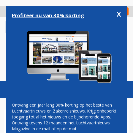
Overslaan
en
x
Digitaal Magazine
Registreer
Check in
naar
Profiteer nu van 30% korting
de
inhoud
gaan
Magazine
Podcasts
Vacatures
Toggl
naviga
Ontvang een jaar lang 30% korting op het beste van
Luchtvaartnieuws en Zakenreisnieuws. Krijg onbeperkt
toegang tot al het nieuws en de bijbehorende Apps.
PRIJSVECHTERS STEEDS
Ontvang tevens 12 maanden het Luchtvaartnieuws
MEER INGEBURGERD, MAAR
Magazine in de mail of op de mat.