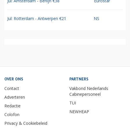
Jul: Amsterdam - Berlijn €38
Eurostar
Jul: Rotterdam - Antwerpen €21
NS
OVER ONS
PARTNERS
Contact
Vakbond Nederlands
Cabinepersoneel
Adverteren
TUI
Redactie
NEWHEAP
Colofon
Privacy & Cookiebeleid