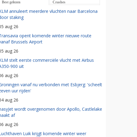
Best gelezen
Crashes
KLM annuleert meerdere vluchten naar Barcelona
door staking
05 aug 26
Transavia opent komende winter nieuwe route
vanaf Brussels Airport
05 aug 26
KLM stelt eerste commerciële vlucht met Airbus
A350-900 uit
06 aug 26
Groningen vanaf nu verbonden met Esbjerg: 'scheelt
zeven uur rijden'
04 aug 26
easyJet wordt overgenomen door Apollo, Castlelake
haakt af
06 aug 26
Luchthaven Luik krijgt komende winter weer