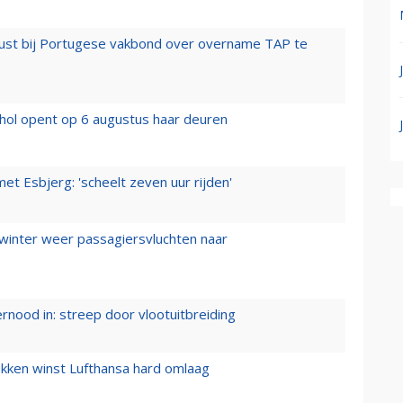
rust bij Portugese vakbond over overname TAP te
hol opent op 6 augustus haar deuren
t Esbjerg: 'scheelt zeven uur rijden'
 winter weer passagiersvluchten naar
ernood in: streep door vlootuitbreiding
ukken winst Lufthansa hard omlaag