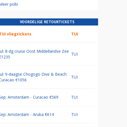
Meer polls
VOORDELIGE RETOURTICKETS
TUI vliegtickets
TUI
Jul: 8-dg cruise Oost Middellandse Zee
TUI
€1235
Jul: 9-daagse Chogogo Dive & Beach
TUI
Curacao €1056
Sep: Amsterdam - Curacao €569
TUI
Sep: Amsterdam - Aruba €614
TUI