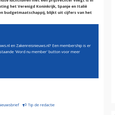
dse luchthaven met een prijsvechter vliegt is in
hting het Verenigd Koninkrijk, Spanje en Italië
 budgetmaatschappij, blijkt uit cijfers van het
ws.nl en Zakenreisnieuws.nl? Een membership is er
erstaande 'Word nu member' button voor meer
nieuwsbrief
Tip de redactie