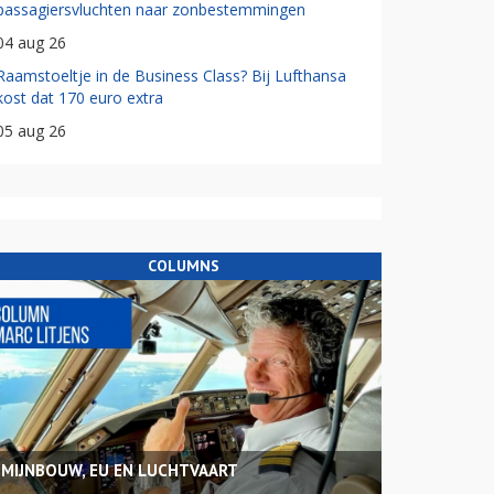
passagiersvluchten naar zonbestemmingen
04 aug 26
Raamstoeltje in de Business Class? Bij Lufthansa
kost dat 170 euro extra
05 aug 26
COLUMNS
MIJNBOUW, EU EN LUCHTVAART