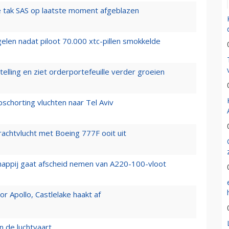
 tak SAS op laatste moment afgeblazen
elen nadat piloot 70.000 xtc-pillen smokkelde
elling en ziet orderportefeuille verder groeien
chorting vluchten naar Tel Aviv
vrachtvlucht met Boeing 777F ooit uit
happij gaat afscheid nemen van A220-100-vloot
 Apollo, Castlelake haakt af
n de luchtvaart