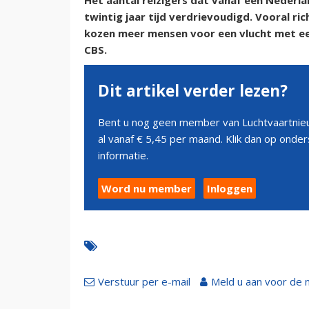
Het aantal reizigers dat vanaf een Nederlan
twintig jaar tijd verdrievoudigd. Vooral ric
kozen meer mensen voor een vlucht met een
CBS.
Dit artikel verder lezen?
Bent u nog geen member van Luchtvaartnieu
al vanaf € 5,45 per maand. Klik dan op ond
informatie.
Word nu member
Inloggen
Verstuur per e-mail
Meld u aan voor de 