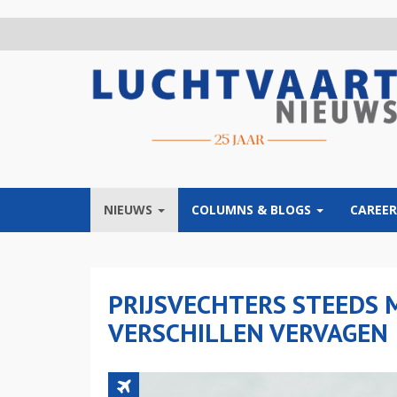
Overslaan
en
naar
de
inhoud
gaan
NIEUWS
COLUMNS & BLOGS
CAREER
PRIJSVECHTERS STEEDS 
VERSCHILLEN VERVAGEN