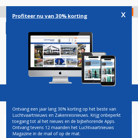
Overslaan
en
x
Digitaal Magazine
Registreer
Check in
naar
Profiteer nu van 30% korting
de
inhoud
gaan
Magazine
Podcasts
Vacatures
Toggl
naviga
Ontvang een jaar lang 30% korting op het beste van
Luchtvaartnieuws en Zakenreisnieuws. Krijg onbeperkt
toegang tot al het nieuws en de bijbehorende Apps.
QANTAS GAAT
Ontvang tevens 12 maanden het Luchtvaartnieuws
RECHTSTREEKS VLIEGEN VAN
Magazine in de mail of op de mat.