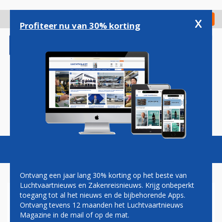
Overslaan
en
x
Digitaal Magazine
Registreer
Check in
naar
Profiteer nu van 30% korting
de
inhoud
gaan
Magazine
Podcasts
Vacatures
Toggl
naviga
Ontvang een jaar lang 30% korting op het beste van
Luchtvaartnieuws en Zakenreisnieuws. Krijg onbeperkt
toegang tot al het nieuws en de bijbehorende Apps.
QANTAS GEEFT ICONISCH
Ontvang tevens 12 maanden het Luchtvaartnieuws
LOGO UPDATE VOOR
Magazine in de mail of op de mat.