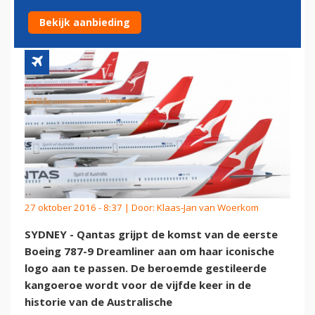
DREAMLINER
Bekijk aanbieding
27 oktober 2016 - 8:37 | Door:
Klaas-Jan van Woerkom
SYDNEY - Qantas grijpt de komst van de eerste
Boeing 787-9 Dreamliner aan om haar iconische
logo aan te passen. De beroemde gestileerde
kangoeroe wordt voor de vijfde keer in de
historie van de Australische