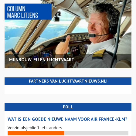
MIJNBOUW, EU EN LUCHTVAART
PARTNERS VAN LUCHTVAARTNIEUWS.NL!
POLL
WAT IS EEN GOEDE NIEUWE NAAM VOOR AIR FRANCE-KLM?
Verzin alsjeblieft iets anders