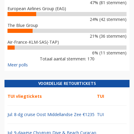
47% (81 stemmen)
European Airlines Group (EAG)
24% (42 stemmen)
The Blue Group
21% (36 stemmen)
Air-France-KLM-SAS(-TAP)
6% (11 stemmen)
Totaal aantal stemmen: 170
Meer polls
VOORDELIGE RETOURTICKETS
TUI vliegtickets
TUI
Jul: 8-dg cruise Oost Middellandse Zee €1235
TUI
Jul: 9-daagse Chogogo Dive & Beach Curacao