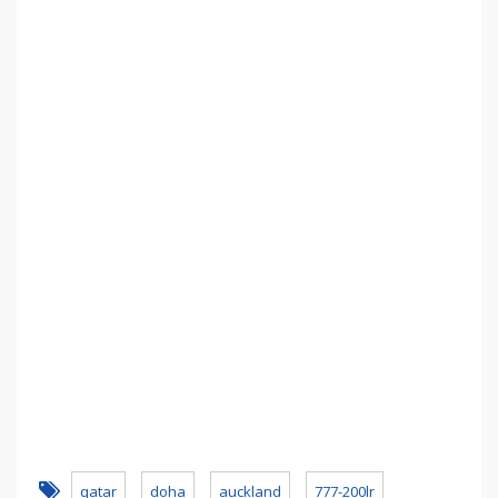
qatar
doha
auckland
777-200lr