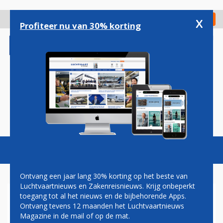
Overslaan
en
x
Digitaal Magazine
Registreer
Check in
naar
Profiteer nu van 30% korting
de
inhoud
gaan
Magazine
Podcasts
Vacatures
Toggl
naviga
Ontvang een jaar lang 30% korting op het beste van
Luchtvaartnieuws en Zakenreisnieuws. Krijg onbeperkt
toegang tot al het nieuws en de bijbehorende Apps.
QATAR AIRWAYS VLIEGT IN
Ontvang tevens 12 maanden het Luchtvaartnieuws
18,5 UUR NAAR AUCKLAND
Magazine in de mail of op de mat.