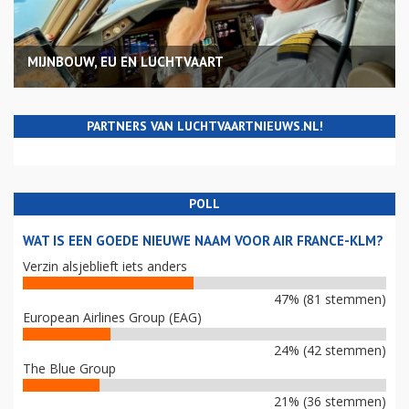
MIJNBOUW, EU EN LUCHTVAART
PARTNERS VAN LUCHTVAARTNIEUWS.NL!
POLL
WAT IS EEN GOEDE NIEUWE NAAM VOOR AIR FRANCE-KLM?
Verzin alsjeblieft iets anders
47% (81 stemmen)
European Airlines Group (EAG)
24% (42 stemmen)
The Blue Group
21% (36 stemmen)