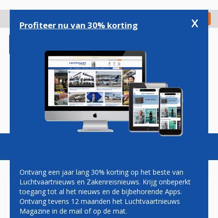
Overslaan
en
x
Digitaal Magazine
Registreer
Check in
naar
Profiteer nu van 30% korting
de
inhoud
gaan
Magazine
Podcasts
Vacatures
Toggl
naviga
Ontvang een jaar lang 30% korting op het beste van
Luchtvaartnieuws en Zakenreisnieuws. Krijg onbeperkt
toegang tot al het nieuws en de bijbehorende Apps.
ROOK AAN BOORD VAN KLM-
Ontvang tevens 12 maanden het Luchtvaartnieuws
TOESTEL OP SCHIPHOL
Magazine in de mail of op de mat.