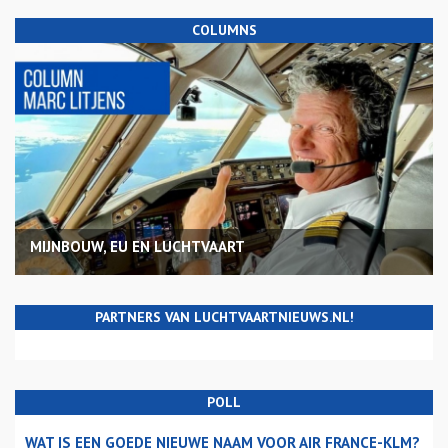
COLUMNS
MIJNBOUW, EU EN LUCHTVAART
PARTNERS VAN LUCHTVAARTNIEUWS.NL!
POLL
WAT IS EEN GOEDE NIEUWE NAAM VOOR AIR FRANCE-KLM?