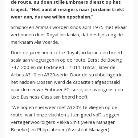
de route, nu doen stille Embraers dienst op het
traject. “Het aantal reizigers naar Jordanië trekt
weer aan, dus we willen opschalen.”
Schiphol en Amman worden sinds april 1975 met elkaar
verbonden door Royal Jordanian, dat destijds nog de
merknaam Alia voerde.
Door de jaren heen zette Royal Jordanian een breed
scala aan vliegtuigen in op de route. Eerst de Boeing
747-200 en de Lockheed L-1011 TriStar, later de
Airbus A310 en A320-serie. Door de strubbelingen in
het Midden-Oosten werd de capaciteit afgeschaald
naar de nieuwe Embraer E2-serie, die overigens een
luxe Business Class aan boord heeft.
“We hopen snel weer met A320’s te vliegen op de
route, want onze vluchten zitten goed vol”, zeggen
vertegenwoordigers Pekka Smit (Aerea Manager
Benelux) en Philip Jabroer (Assistent Manager).