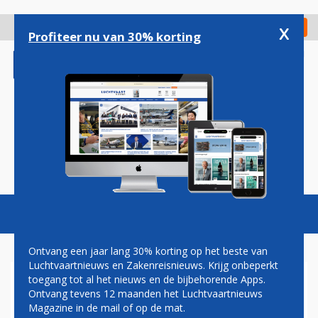
Overslaan
en
x
Digitaal Magazine
Registreer
Check in
naar
Profiteer nu van 30% korting
de
inhoud
gaan
Magazine
Podcasts
Vacatures
Toggl
naviga
Ontvang een jaar lang 30% korting op het beste van
Luchtvaartnieuws en Zakenreisnieuws. Krijg onbeperkt
toegang tot al het nieuws en de bijbehorende Apps.
ROYAL JORDANIAN HALVE
Ontvang tevens 12 maanden het Luchtvaartnieuws
EEUW OP SCHIPHOL:
Magazine in de mail of op de mat.