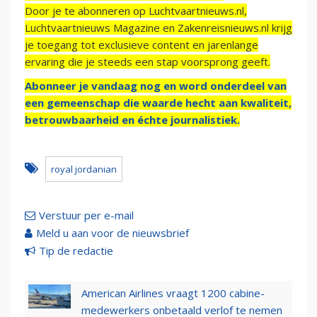
Door je te abonneren op Luchtvaartnieuws.nl,
Luchtvaartnieuws Magazine en Zakenreisnieuws.nl krijg
je toegang tot exclusieve content en jarenlange
ervaring die je steeds een stap voorsprong geeft.
Abonneer je vandaag nog en word onderdeel van
een gemeenschap die waarde hecht aan kwaliteit,
betrouwbaarheid en échte journalistiek.
royal jordanian
Verstuur per e-mail
Meld u aan voor de nieuwsbrief
Tip de redactie
American Airlines vraagt 1200 cabine-
medewerkers onbetaald verlof te nemen