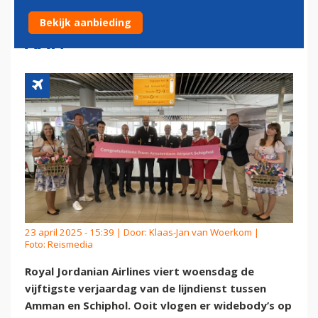
'MIDDEN-OOSTEN TREKT
Bekijk aanbieding
AAN'
23 april 2025 - 15:39 | Door:
Klaas-Jan van Woerkom
|
Foto: Reismedia
Royal Jordanian Airlines viert woensdag de
vijftigste verjaardag van de lijndienst tussen
Amman en Schiphol. Ooit vlogen er widebody’s op