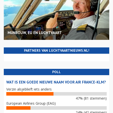
MIJNBOUW, EU EN LUCHTVAART
PARTNERS VAN LUCHTVAARTNIEUWS.NL!
POLL
WAT IS EEN GOEDE NIEUWE NAAM VOOR AIR FRANCE-KLM?
Verzin alsjeblieft iets anders
47% (81 stemmen)
European Airlines Group (EAG)
24% (42 stemmen)