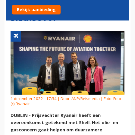
LEVERING DUURZAME
Bekijk aanbieding
BRANDSTOF
1 december 2022 - 17:34 | Door:
ANP/Reismedia
| Foto: Foto
(c) Ryanair
DUBLIN - Prijsvechter Ryanair heeft een
overeenkomst getekend met Shell. Het olie- en
gasconcern gaat helpen om duurzamere