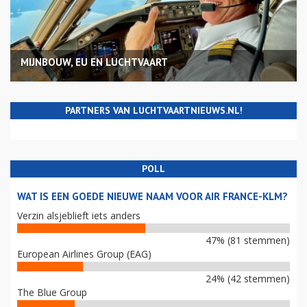
MIJNBOUW, EU EN LUCHTVAART
PARTNERS VAN LUCHTVAARTNIEUWS.NL!
POLL
WAT IS EEN GOEDE NIEUWE NAAM VOOR AIR FRANCE-KLM?
Verzin alsjeblieft iets anders
47% (81 stemmen)
European Airlines Group (EAG)
24% (42 stemmen)
The Blue Group