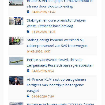
Brussels Airlines grijpt ternauwernood in:
streep door vlootuitbreiding
04-08-2026, 11:47
Stakingen en dure brandstof drukken
winst Lufthansa hard omlaag
04-08-2026, 11:38
Staking dreigt komend weekend bij
cabinepersoneel van SAS Noorwegen
04-08-2026, 10:57
Eerste succesvolle testvlucht voor
zelfgemaakt Russisch passagierstoestel
04-08-2026, 9:54
Air France-KLM aast op terugwinnen
reizigers van ‘hoofdpijn bezorgend’
easyJet
04-08-2026, 7:26
Boeing mag kleinste telg 737 MAX-familie