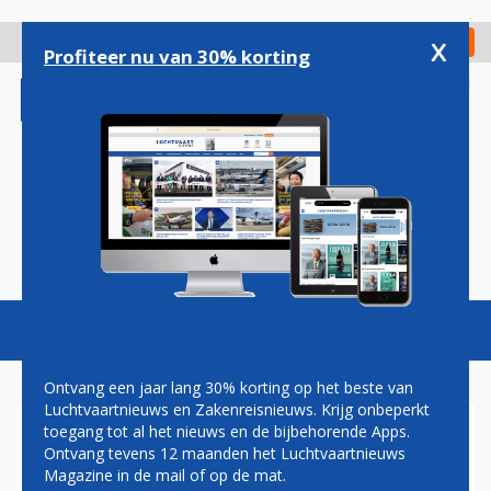
Overslaan
en
x
Digitaal Magazine
Registreer
Check in
naar
Profiteer nu van 30% korting
de
inhoud
gaan
Magazine
Podcasts
Vacatures
Toggl
naviga
Ontvang een jaar lang 30% korting op het beste van
Luchtvaartnieuws en Zakenreisnieuws. Krijg onbeperkt
toegang tot al het nieuws en de bijbehorende Apps.
RYANAIR EN SHELL TEKENEN
Ontvang tevens 12 maanden het Luchtvaartnieuws
OVEREENKOMST VOOR
Magazine in de mail of op de mat.