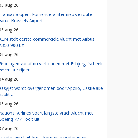
05 aug 26
Transavia opent komende winter nieuwe route
vanaf Brussels Airport
05 aug 26
KLM stelt eerste commerciële vlucht met Airbus
A350-900 uit
06 aug 26
Groningen vanaf nu verbonden met Esbjerg: 'scheelt
zeven uur rijden'
04 aug 26
easyJet wordt overgenomen door Apollo, Castlelake
haakt af
06 aug 26
National Airlines voert langste vrachtvlucht met
Boeing 777F ooit uit
07 aug 26
Luchthaven Luik krijgt komende winter weer