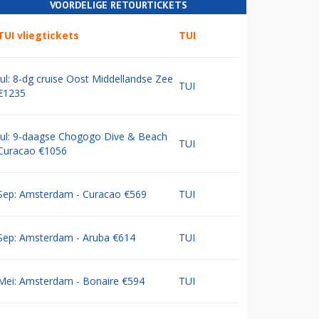
VOORDELIGE RETOURTICKETS
TUI vliegtickets
TUI
Jul: 8-dg cruise Oost Middellandse Zee
TUI
€1235
Jul: 9-daagse Chogogo Dive & Beach
TUI
Curacao €1056
Sep: Amsterdam - Curacao €569
TUI
Sep: Amsterdam - Aruba €614
TUI
Mei: Amsterdam - Bonaire €594
TUI