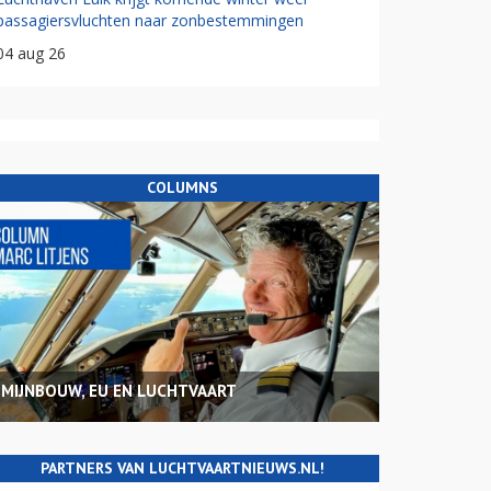
passagiersvluchten naar zonbestemmingen
04 aug 26
COLUMNS
MIJNBOUW, EU EN LUCHTVAART
PARTNERS VAN LUCHTVAARTNIEUWS.NL!