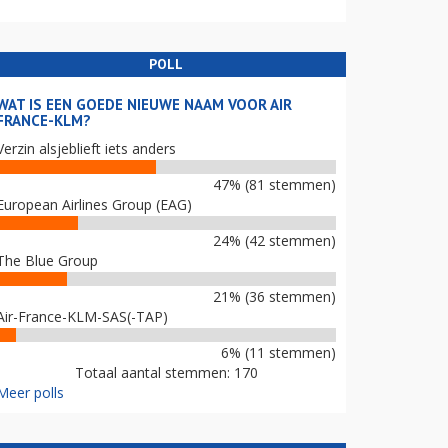
POLL
WAT IS EEN GOEDE NIEUWE NAAM VOOR AIR
FRANCE-KLM?
Verzin alsjeblieft iets anders
47% (81 stemmen)
European Airlines Group (EAG)
24% (42 stemmen)
The Blue Group
21% (36 stemmen)
Air-France-KLM-SAS(-TAP)
6% (11 stemmen)
Totaal aantal stemmen: 170
Meer polls