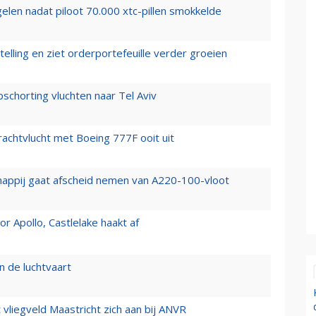
elen nadat piloot 70.000 xtc-pillen smokkelde
elling en ziet orderportefeuille verder groeien
chorting vluchten naar Tel Aviv
vrachtvlucht met Boeing 777F ooit uit
happij gaat afscheid nemen van A220-100-vloot
 Apollo, Castlelake haakt af
n de luchtvaart
t vliegveld Maastricht zich aan bij ANVR