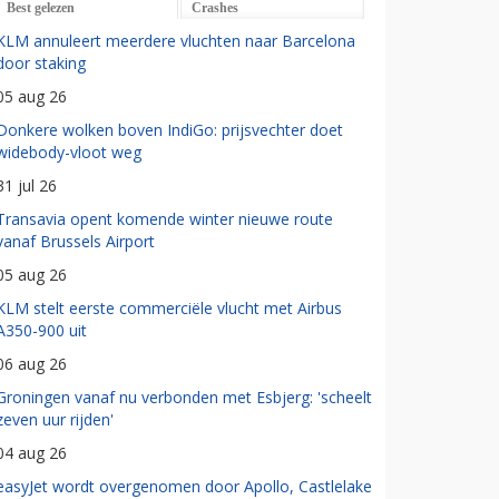
Best gelezen
Crashes
KLM annuleert meerdere vluchten naar Barcelona
door staking
05 aug 26
Donkere wolken boven IndiGo: prijsvechter doet
widebody-vloot weg
31 jul 26
Transavia opent komende winter nieuwe route
vanaf Brussels Airport
05 aug 26
KLM stelt eerste commerciële vlucht met Airbus
A350-900 uit
06 aug 26
Groningen vanaf nu verbonden met Esbjerg: 'scheelt
zeven uur rijden'
04 aug 26
easyJet wordt overgenomen door Apollo, Castlelake