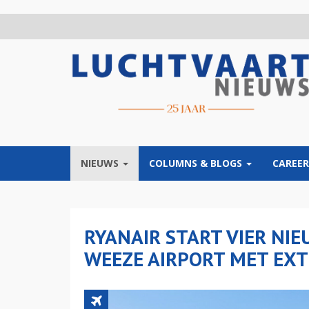
Overslaan
en
naar
de
inhoud
gaan
NIEUWS
COLUMNS & BLOGS
CAREER
RYANAIR START VIER NI
WEEZE AIRPORT MET EXT