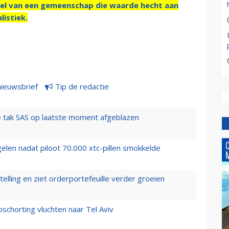
el van een gemeenschap die waarde hecht aan
listiek.
nieuwsbrief
Tip de redactie
 tak SAS op laatste moment afgeblazen
elen nadat piloot 70.000 xtc-pillen smokkelde
elling en ziet orderportefeuille verder groeien
chorting vluchten naar Tel Aviv