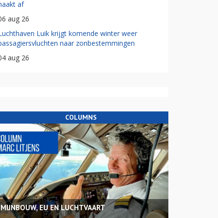
haakt af
06 aug 26
Luchthaven Luik krijgt komende winter weer
passagiersvluchten naar zonbestemmingen
04 aug 26
COLUMNS
MIJNBOUW, EU EN LUCHTVAART