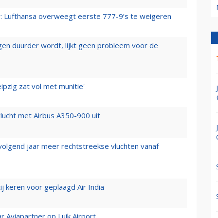
er: Lufthansa overweegt eerste 777-9’s te weigeren
iegen duurder wordt, lijkt geen probleem voor de
ipzig zat vol met munitie'
lucht met Airbus A350-900 uit
 volgend jaar meer rechtstreekse vluchten vanaf
j keren voor geplaagd Air India
r Aviapartner op Luik Airport