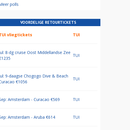
Meer polls
VOORDELIGE RETOURTICKETS
TUI vliegtickets
TUI
Jul: 8-dg cruise Oost Middellandse Zee
TUI
€1235
Jul: 9-daagse Chogogo Dive & Beach
TUI
Curacao €1056
Sep: Amsterdam - Curacao €569
TUI
Sep: Amsterdam - Aruba €614
TUI