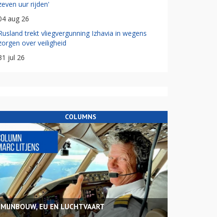
zeven uur rijden'
04 aug 26
Rusland trekt vliegvergunning Izhavia in wegens
zorgen over veiligheid
31 jul 26
COLUMNS
MIJNBOUW, EU EN LUCHTVAART