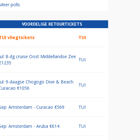
Meer polls
VOORDELIGE RETOURTICKETS
TUI vliegtickets
TUI
Jul: 8-dg cruise Oost Middellandse Zee
TUI
€1235
Jul: 9-daagse Chogogo Dive & Beach
TUI
Curacao €1056
Sep: Amsterdam - Curacao €569
TUI
Sep: Amsterdam - Aruba €614
TUI