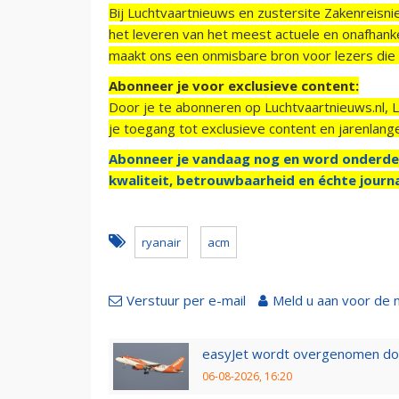
Bij Luchtvaartnieuws en zustersite Zakenreisn
het leveren van het meest actuele en onafhankel
maakt ons een onmisbare bron voor lezers die g
Abonneer je voor exclusieve content:
Door je te abonneren op Luchtvaartnieuws.nl, 
je toegang tot exclusieve content en jarenlang
Abonneer je vandaag nog en word onderde
kwaliteit, betrouwbaarheid en échte journa
ryanair
acm
Verstuur per e-mail
Meld u aan voor de 
easyJet wordt overgenomen door
06-08-2026, 16:20