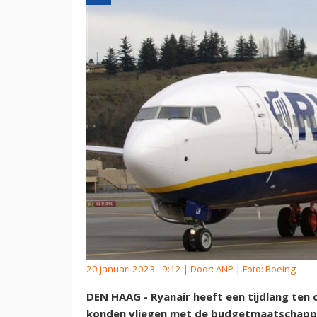
20 januari 2023 - 9:12 | Door:
ANP
| Foto: Boeing
DEN HAAG - Ryanair heeft een tijdlang ten
konden vliegen met de budgetmaatschappij