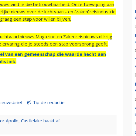
ieuws vind je die betrouwbaarheid. Onze toewijding aan
ijke nieuws over de luchtvaart- en (zaken)reisindustrie
raag een stap voor willen blijven.
Luchtvaartnieuws Magazine en Zakenreisnieuws.nl krijg
e ervaring die je steeds een stap voorsprong geeft.
el van een gemeenschap die waarde hecht aan
listiek.
nieuwsbrief
Tip de redactie
 Apollo, Castlelake haakt af