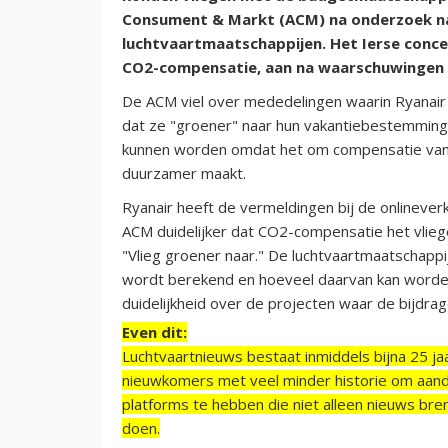
Consument & Markt (ACM) na onderzoek na
luchtvaartmaatschappijen. Het Ierse conce
CO2-compensatie, aan na waarschuwingen 
De ACM viel over mededelingen waarin Ryanair 
dat ze "groener" naar hun vakantiebestemming
kunnen worden omdat het om compensatie van d
duurzamer maakt.
Ryanair heeft de vermeldingen bij de onlinever
ACM duidelijker dat CO2-compensatie het vliege
"Vlieg groener naar." De luchtvaartmaatschappi
wordt berekend en hoeveel daarvan kan worde
duidelijkheid over de projecten waar de bijdr
Even dit:
Luchtvaartnieuws bestaat inmiddels bijna 25 jaa
nieuwkomers met veel minder historie om aand
platforms te hebben die niet alleen nieuws bre
doen.