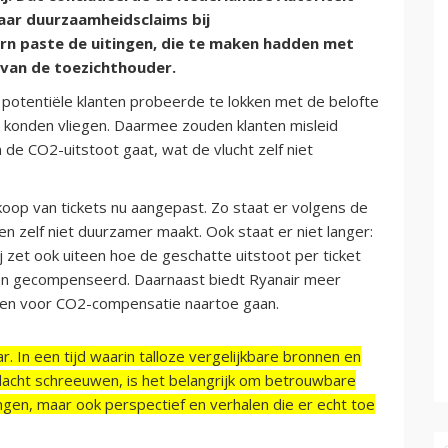
ar duurzaamheidsclaims bij
rn paste de uitingen, die te maken hadden met
van de toezichthouder.
potentiële klanten probeerde te lokken met de belofte
 konden vliegen. Daarmee zouden klanten misleid
e CO2-uitstoot gaat, wat de vlucht zelf niet
koop van tickets nu aangepast. Zo staat er volgens de
n zelf niet duurzamer maakt. Ook staat er niet langer:
j zet ook uiteen hoe de geschatte uitstoot per ticket
n gecompenseerd. Daarnaast biedt Ryanair meer
agen voor CO2-compensatie naartoe gaan.
r. In een tijd waarin talloze vergelijkbare bronnen en
acht schreeuwen, is het belangrijk om betrouwbare
ngen, maar ook perspectief en verhalen die er echt toe