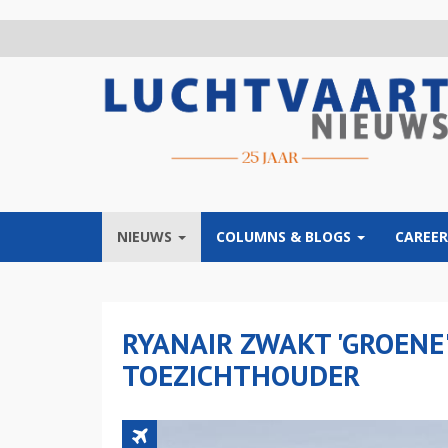
Overslaan
en
naar
de
inhoud
gaan
NIEUWS
COLUMNS & BLOGS
CAREER
RYANAIR ZWAKT 'GROENE'
TOEZICHTHOUDER