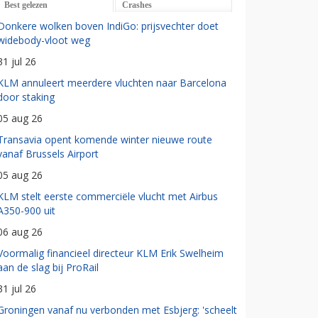
Best gelezen
Crashes
Donkere wolken boven IndiGo: prijsvechter doet
widebody-vloot weg
31 jul 26
KLM annuleert meerdere vluchten naar Barcelona
door staking
05 aug 26
Transavia opent komende winter nieuwe route
vanaf Brussels Airport
05 aug 26
KLM stelt eerste commerciële vlucht met Airbus
A350-900 uit
06 aug 26
Voormalig financieel directeur KLM Erik Swelheim
aan de slag bij ProRail
31 jul 26
Groningen vanaf nu verbonden met Esbjerg: 'scheelt