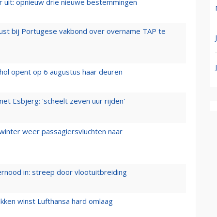
er uit: opnieuw drie nieuwe bestemmingen
rust bij Portugese vakbond over overname TAP te
hol opent op 6 augustus haar deuren
t Esbjerg: 'scheelt zeven uur rijden'
 winter weer passagiersvluchten naar
ernood in: streep door vlootuitbreiding
ukken winst Lufthansa hard omlaag