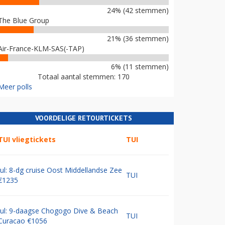
24% (42 stemmen)
The Blue Group
21% (36 stemmen)
Air-France-KLM-SAS(-TAP)
6% (11 stemmen)
Totaal aantal stemmen: 170
Meer polls
VOORDELIGE RETOURTICKETS
TUI vliegtickets
TUI
Jul: 8-dg cruise Oost Middellandse Zee
TUI
€1235
Jul: 9-daagse Chogogo Dive & Beach
TUI
Curacao €1056