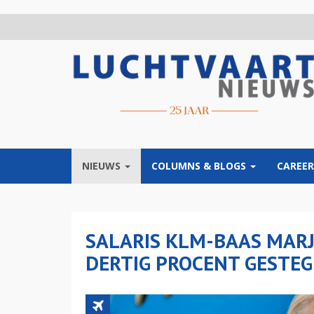
Overslaan
en
naar
de
inhoud
gaan
NIEUWS
COLUMNS & BLOGS
CAREER
SALARIS KLM-BAAS MARJ
DERTIG PROCENT GESTE