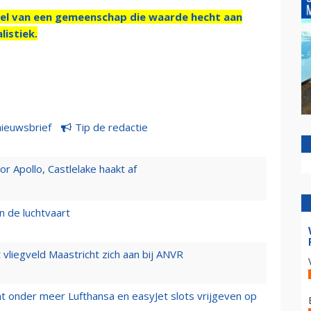
el van een gemeenschap die waarde hecht aan
listiek.
nieuwsbrief
Tip de redactie
 Apollo, Castlelake haakt af
n de luchtvaart
t vliegveld Maastricht zich aan bij ANVR
t onder meer Lufthansa en easyJet slots vrijgeven op