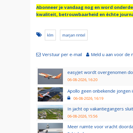
Abonneer je vandaag nog en word onderde
kwaliteit, betrouwbaarheid en échte journa
klm
marjan rintel
Verstuur per e-mail
Meld u aan voor de 
easyJet wordt overgenomen door
06-08-2026, 16:20
Apollo geen onbekende jongen i
06-08-2026, 16:19
In jacht op vakantiegangers slui
06-08-2026, 15:56
Meer ruimte voor vracht doorda