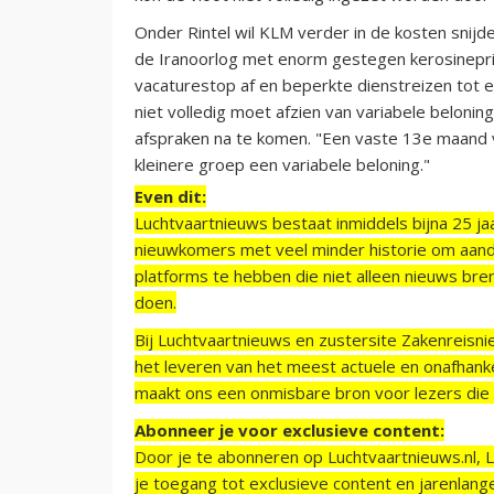
Onder Rintel wil KLM verder in de kosten snijd
de Iranoorlog met enorm gestegen kerosinepr
vacaturestop af en beperkte dienstreizen tot
niet volledig moet afzien van variabele beloning
afspraken na te komen. "Een vaste 13e maand v
kleinere groep een variabele beloning."
Even dit:
Luchtvaartnieuws bestaat inmiddels bijna 25 jaa
nieuwkomers met veel minder historie om aand
platforms te hebben die niet alleen nieuws bre
doen.
Bij Luchtvaartnieuws en zustersite Zakenreisn
het leveren van het meest actuele en onafhankel
maakt ons een onmisbare bron voor lezers die g
Abonneer je voor exclusieve content:
Door je te abonneren op Luchtvaartnieuws.nl, 
je toegang tot exclusieve content en jarenlang