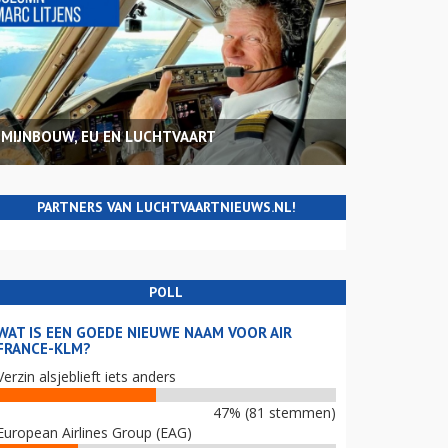
MIJNBOUW, EU EN LUCHTVAART
PARTNERS VAN LUCHTVAARTNIEUWS.NL!
POLL
WAT IS EEN GOEDE NIEUWE NAAM VOOR AIR
FRANCE-KLM?
Verzin alsjeblieft iets anders
47% (81 stemmen)
European Airlines Group (EAG)