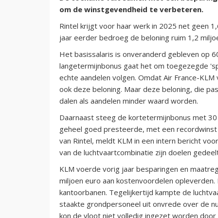
om de winstgevendheid te verbeteren.
Rintel krijgt voor haar werk in 2025 net geen 1,
jaar eerder bedroeg de beloning ruim 1,2 miljo
Het basissalaris is onveranderd gebleven op 60
langetermijnbonus gaat het om toegezegde 'sp
echte aandelen volgen. Omdat Air France-KLM 
ook deze beloning. Maar deze beloning, die pas
dalen als aandelen minder waard worden.
Daarnaast steeg de kortetermijnbonus met 30 
geheel goed presteerde, met een recordwinst i
van Rintel, meldt KLM in een intern bericht vo
van de luchtvaartcombinatie zijn doelen gedeelte
KLM voerde vorig jaar besparingen en maatreg
miljoen euro aan kostenvoordelen opleverden. 
kantoorbanen. Tegelijkertijd kampte de luchtv
staakte grondpersoneel uit onvrede over de nul
kon de vloot niet volledig ingezet worden door