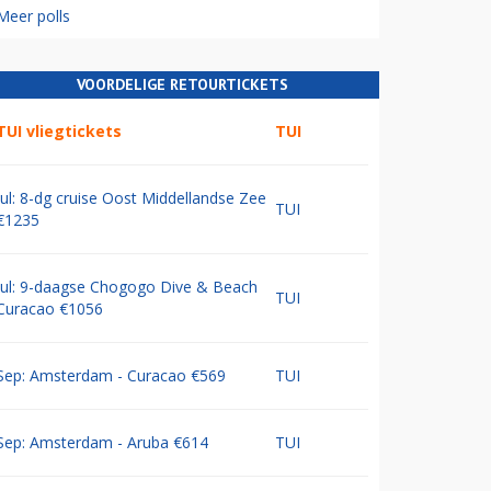
Meer polls
VOORDELIGE RETOURTICKETS
TUI vliegtickets
TUI
Jul: 8-dg cruise Oost Middellandse Zee
TUI
€1235
Jul: 9-daagse Chogogo Dive & Beach
TUI
Curacao €1056
Sep: Amsterdam - Curacao €569
TUI
Sep: Amsterdam - Aruba €614
TUI