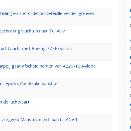
elling en ziet orderportefeuille verder groeien
chorting vluchten naar Tel Aviv
vrachtvlucht met Boeing 777F ooit uit
happij gaat afscheid nemen van A220-100-vloot
 Apollo, Castlelake haakt af
n de luchtvaart
t vliegveld Maastricht zich aan bij ANVR