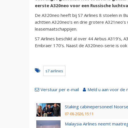
eerste A320neo voor een Russische luchtv
De A320neo heeft bij S7 Airlines 8 stoelen in 
achttien A320neo’s en drie grotere A321neo’s 
leasemaatschappijen.
S7 Airlines beschikt al over 44 Airbus A319’s,
Embraer 170’s. Naast de A320neo-serie is ook
s7 airlines
Verstuur per e-mail
Meld u aan voor de 
Staking cabinepersoneel Noorse
07-08-2026, 15:11
Malaysia Airlines neemt maatreg