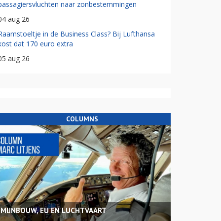
passagiersvluchten naar zonbestemmingen
04 aug 26
Raamstoeltje in de Business Class? Bij Lufthansa
kost dat 170 euro extra
05 aug 26
COLUMNS
MIJNBOUW, EU EN LUCHTVAART