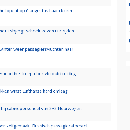
hol opent op 6 augustus haar deuren
t Esbjerg: 'scheelt zeven uur rijden'
 winter weer passagiersvluchten naar
ernood in: streep door vlootuitbreiding
ukken winst Lufthansa hard omlaag
 bij cabinepersoneel van SAS Noorwegen
voor zelfgemaakt Russisch passagierstoestel