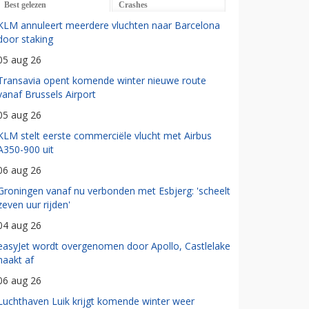
Best gelezen
Crashes
KLM annuleert meerdere vluchten naar Barcelona
door staking
05 aug 26
Transavia opent komende winter nieuwe route
vanaf Brussels Airport
05 aug 26
KLM stelt eerste commerciële vlucht met Airbus
A350-900 uit
06 aug 26
Groningen vanaf nu verbonden met Esbjerg: 'scheelt
zeven uur rijden'
04 aug 26
easyJet wordt overgenomen door Apollo, Castlelake
haakt af
06 aug 26
Luchthaven Luik krijgt komende winter weer