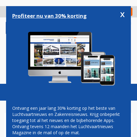
Overslaan
en
x
Digitaal Magazine
Registreer
Check in
naar
Profiteer nu van 30% korting
de
inhoud
gaan
Magazine
Podcasts
Vacatures
Toggl
naviga
Ontvang een jaar lang 30% korting op het beste van
Luchtvaartnieuws en Zakenreisnieuws. Krijg onbeperkt
toegang tot al het nieuws en de bijbehorende Apps.
SINGAPORE AIRLINES WIL
Ontvang tevens 12 maanden het Luchtvaartnieuws
REGERINGEN UIT DE
Magazine in de mail of op de mat.