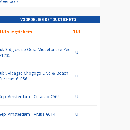
Meer polls
VOORDELIGE RETOURTICKETS
TUI vliegtickets
TUI
Jul: 8-dg cruise Oost Middellandse Zee
TUI
€1235
Jul: 9-daagse Chogogo Dive & Beach
TUI
Curacao €1056
Sep: Amsterdam - Curacao €569
TUI
Sep: Amsterdam - Aruba €614
TUI