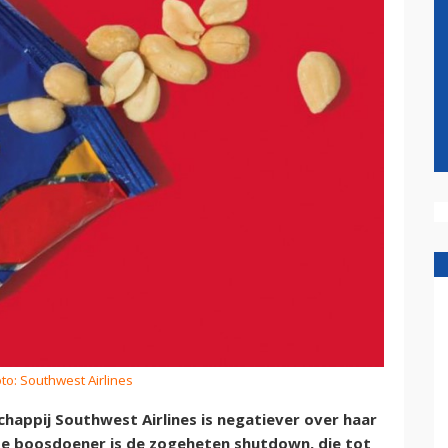
to: Southwest Airlines
appij Southwest Airlines is negatiever over haar
te boosdoener is de zogeheten shutdown, die tot