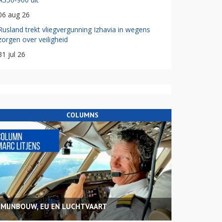
06 aug 26
Rusland trekt vliegvergunning Izhavia in wegens
zorgen over veiligheid
31 jul 26
COLUMNS
MIJNBOUW, EU EN LUCHTVAART