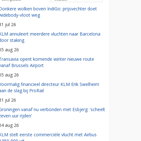
Donkere wolken boven IndiGo: prijsvechter doet
widebody-vloot weg
31 jul 26
KLM annuleert meerdere vluchten naar Barcelona
door staking
05 aug 26
Transavia opent komende winter nieuwe route
vanaf Brussels Airport
05 aug 26
Voormalig financieel directeur KLM Erik Swelheim
aan de slag bij ProRail
31 jul 26
Groningen vanaf nu verbonden met Esbjerg: 'scheelt
zeven uur rijden'
04 aug 26
KLM stelt eerste commerciële vlucht met Airbus
A350-900 uit