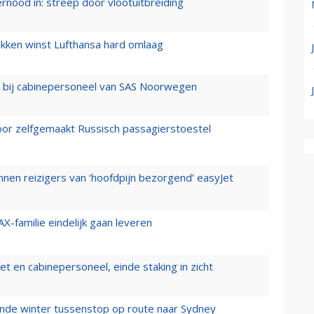
ernood in: streep door vlootuitbreiding
ukken winst Lufthansa hard omlaag
 bij cabinepersoneel van SAS Noorwegen
voor zelfgemaakt Russisch passagierstoestel
nen reizigers van ‘hoofdpijn bezorgend’ easyJet
X-familie eindelijk gaan leveren
t en cabinepersoneel, einde staking in zicht
mende winter tussenstop op route naar Sydney