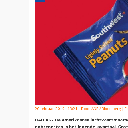
20 februari 2019 - 13:21 | Door:
ANP / Bloomberg
| Fo
DALLAS - De Amerikaanse luchtvaartmaatsch
opbrengsten in het lopende kwartaal. Gro