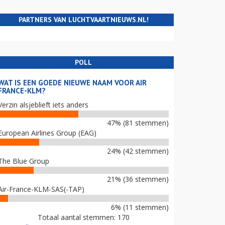
PARTNERS VAN LUCHTVAARTNIEUWS.NL!
POLL
WAT IS EEN GOEDE NIEUWE NAAM VOOR AIR
FRANCE-KLM?
Verzin alsjeblieft iets anders
47% (81 stemmen)
European Airlines Group (EAG)
24% (42 stemmen)
The Blue Group
21% (36 stemmen)
Air-France-KLM-SAS(-TAP)
6% (11 stemmen)
Totaal aantal stemmen: 170